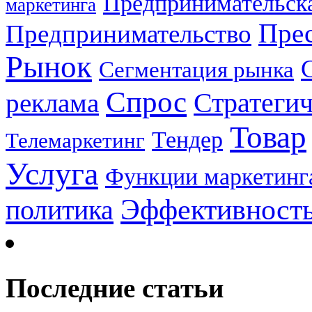
Предпринимательска
маркетинга
Прес
Предпринимательство
Рынок
Сегментация рынка
Спрос
Стратеги
реклама
Товар
Тендер
Телемаркетинг
Услуга
Функции маркетинг
Эффективност
политика
Последние статьи