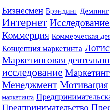
Бизнесмен
Брэндинг
Демпинг
Интернет
Исследование
Коммерция
Коммерческая де
Логис
Концепция маркетинга
Маркетинговая деятельно
исследование
Маркетинг
Мотивация
Менеджмент
Предпринимательска
маркетинга
Прес
Предпринимательство