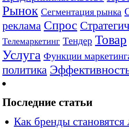
Рынок
Сегментация рынка
Спрос
Стратеги
реклама
Товар
Тендер
Телемаркетинг
Услуга
Функции маркетинг
Эффективност
политика
Последние статьи
Как бренды становятс