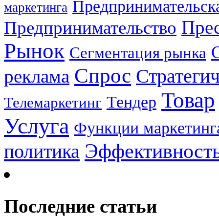
Предпринимательска
маркетинга
Прес
Предпринимательство
Рынок
Сегментация рынка
Спрос
Стратеги
реклама
Товар
Тендер
Телемаркетинг
Услуга
Функции маркетинг
Эффективност
политика
Последние статьи