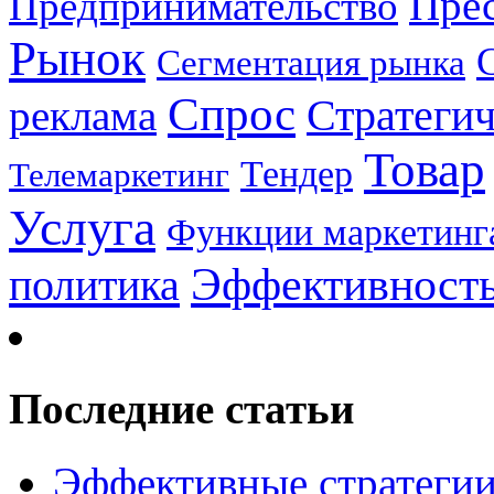
Прес
Предпринимательство
Рынок
Сегментация рынка
Спрос
Стратеги
реклама
Товар
Тендер
Телемаркетинг
Услуга
Функции маркетинг
Эффективност
политика
Последние статьи
Эффективные стратегии