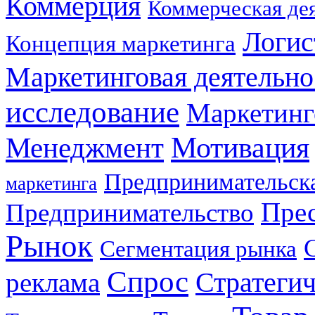
Коммерция
Коммерческая де
Логис
Концепция маркетинга
Маркетинговая деятельно
исследование
Маркетинг
Мотивация
Менеджмент
Предпринимательска
маркетинга
Прес
Предпринимательство
Рынок
Сегментация рынка
Спрос
Стратеги
реклама