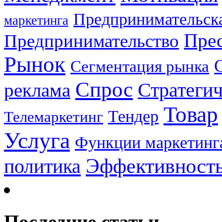
Предпринимательска
маркетинга
Прес
Предпринимательство
Рынок
Сегментация рынка
Спрос
Стратеги
реклама
Товар
Тендер
Телемаркетинг
Услуга
Функции маркетинг
Эффективност
политика
Последние статьи