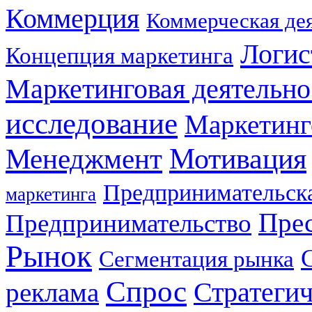
Коммерция
Коммерческая де
Логис
Концепция маркетинга
Маркетинговая деятельно
исследование
Маркетинг
Мотивация
Менеджмент
Предпринимательска
маркетинга
Прес
Предпринимательство
Рынок
Сегментация рынка
Спрос
Стратеги
реклама