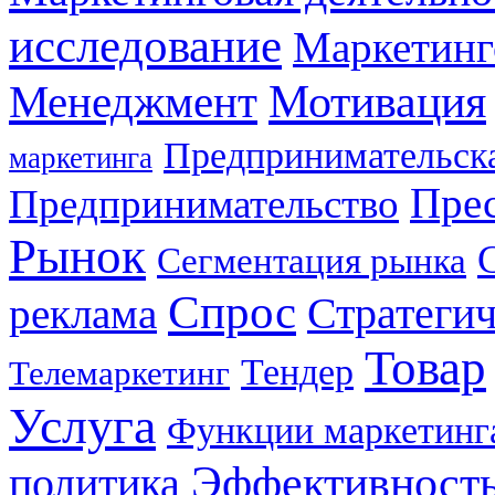
исследование
Маркетинг
Мотивация
Менеджмент
Предпринимательска
маркетинга
Прес
Предпринимательство
Рынок
Сегментация рынка
Спрос
Стратеги
реклама
Товар
Тендер
Телемаркетинг
Услуга
Функции маркетинг
Эффективност
политика