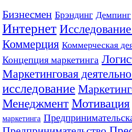
Бизнесмен
Брэндинг
Демпинг
Интернет
Исследование
Коммерция
Коммерческая де
Логис
Концепция маркетинга
Маркетинговая деятельно
исследование
Маркетинг
Мотивация
Менеджмент
Предпринимательска
маркетинга
Прес
Предпринимательство