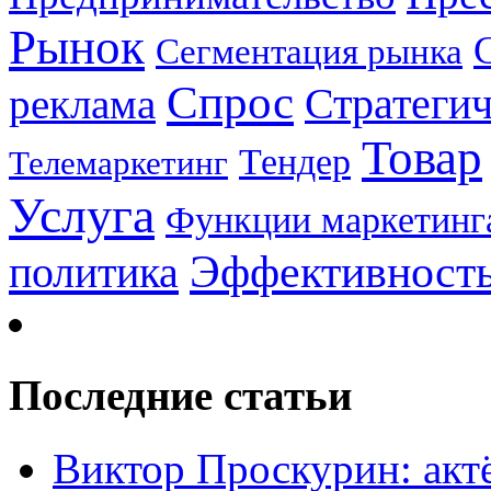
Рынок
Сегментация рынка
Спрос
Стратеги
реклама
Товар
Тендер
Телемаркетинг
Услуга
Функции маркетинг
Эффективност
политика
Последние статьи
Виктор Проскурин: актё