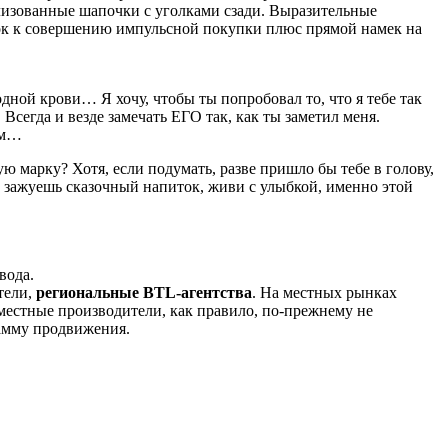
лизованные шапочки с уголками сзади. Выразительные
чок к совершению импульсной покупки плюс прямой намек на
дной крови… Я хочу, чтобы ты попробовал то, что я тебе так
Всегда и везде замечать ЕГО так, как ты заметил меня.
им…
 марку? Хотя, если подумать, разве пришло бы тебе в голову,
 зажуешь сказочный напиток, живи с улыбкой, именно этой
вода.
тели,
региональные BTL-агентства
. На местных рынках
 местные производители, как правило, по-прежнему не
рамму продвижения.