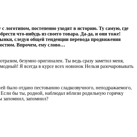
 логотипом, постепенно уходят в историю. Ту самую, где
сти что-нибудь из своего товара. Да-да, и они тоже!
рынки, следуя общей тенденции перевода продвижения
костюм. Впрочем, ему слово…
еотразим, безумно оригинален. Ты ведь сразу заметил меня,
модный! Я всегда в курсе всех новинок Нельзя разочаровывать
дней было отдано пестованию сладкозвучного, неподражаемого,
 Если бы ты, родной, наблюдал вблизи родильную горячку
Ты запомнил, запомнил?