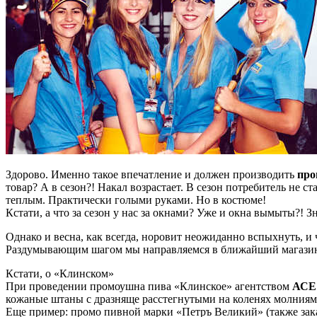
Здорово. Именно такое впечатление и должен производить
про
товар? А в сезон?! Накал возрастает. В сезон потребитель не
теплым. Практически голыми руками. Но в костюме!
Кстати, а что за сезон у нас за окнами? Уже и окна вымыты?! Зн
Однако и весна, как всегда, норовит неожиданно вспыхнуть, и 
Раздумывающим шагом мы направляемся в ближайший магазин
Кстати, о «Клинском»
При проведении промоушна пива «Клинское» агентством
АСЕ
кожаные штаны с дразняще расстегнутыми на коленях молниям
Еще пример: промо пивной марки «Петръ Великий» (также зака