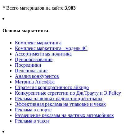
* Всего материалов на сайте:
3,983
Основы маркетинга
Комплекс маркетинга
Комплекс маркетинга - модель 4С
Ассортиментная политика
Ценообразование
Посредники
Целеполагание
Анализ конкурентов
Матрица Ансоффа
Стратегия корпоративного айкидо
Конкурентные стратегии по Дж.Трауту и Э.Райсу
Реклама на волнах радиостанций страны
Эффективная реклама на упаковке и чеках
Реклама в спорте
Размещение рекламы на частных автомобилях
Реклама в такси