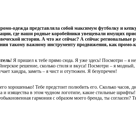
ромо-одежда представляла собой максимум футболку и кепку с
ции, где наши родные коробейники увещевали имущих приобре
веческой истории.
А что же сейчас? А сейчас региональные 
ания такому важному инструменту продвижения, как промо-
атель
! Я пришел к тебе прямо сюда. Я уже здесь! Посмотри – я н
нерское решение, сколько стиля и вкуса! Посмотри – я модный, 
учает хандра, заметь – я чист и отутюжен. Я безупречен!
 его хорошенько! Тебе предстоит полюбить его. Сколько часов, 
а и изящества в этом чудном логотипе, какие стильные шрифты!
необыкновенная гармония с образом моего бренда, ты согласен? 