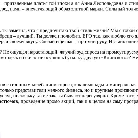
– приталенные платья той эпохи а-ля Анна Леопольдовна и сти
 перед нами – впечатляющий образ элитной марки. Сильный тол
, ты заметил, что я предпочитаю твой стиль жизни? Мы с тобой о
бренд – лучший. Ты должен полюбить ЕГО так, как люблю его я. 
ряй своему вкусу. Сделай еще шаг – протяни руку. И стань одн
ь? Не ощущал нарастающий, жгучий зуд спроса на промоутируемую
мо здесь и сейчас не осушишь бутылку-другую «Клинского»? Не
ов с сезонным колебанием спроса, как лимонады и минеральная 
олько представители мелкого бизнеса, но и крупные производи
слуг, поскольку такие заказы бывают нерегулярно. Кроме того,
костюмов
, проведение промо-акций, так и в целом на саму прог