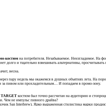
мо-костюм
на потребителя. Незабываемое. Неизгладимое. На ф
 станет долго и тщательно взвешивать альтернативы, просчитыва
ачит, весна.
через пару недель мы окажемся в душных объятиях лета. На поро
 за пивом или прохладительным… И попадаем в промо-зону.
 TARGET
костюм был точно рассчитан на аудиторию и стопроц
и. Чем не импульс пивного драйва?
зчик San Interbrew). Ярко выраженная стилистика марки проди