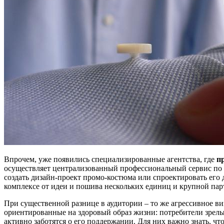
Впрочем, уже появились специализированные агентства, где
п
осуществляет централизованный профессиональный сервис по 
создать дизайн-проект промо-костюма или спроектировать его
комплексе от идеи и пошива нескольких единиц и крупной пар
При существенной разнице в аудитории – то же агрессивное в
ориентированные на здоровый образ жизни: потребители зрелых 
активно заботятся о его поддержании. Для них важно знать, ч