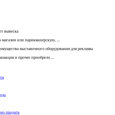
 магазин или парикмахерскую, ...
оакция и прочее приобрело ...
сти
енда
дно продать