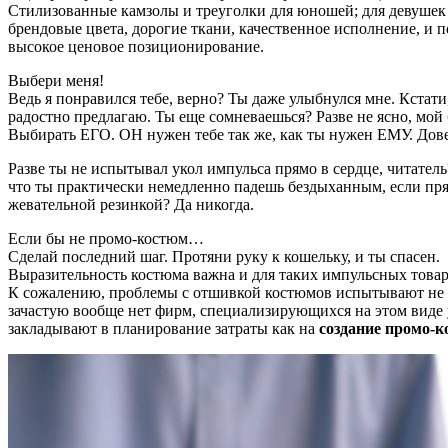
Стилизованные камзолы и треуголки для юношей; для девушек 
брендовые цвета, дорогие ткани, качественное исполнение, и
высокое ценовое позиционирование.
Выбери меня!
Ведь я понравился тебе, верно? Ты даже улыбнулся мне. Кстати
радостно предлагаю. Ты еще сомневаешься? Разве не ясно, мой 
Выбирать ЕГО. ОН нужен тебе так же, как ты нужен ЕМУ. Дове
Разве ты не испытывал укол импульса прямо в сердце, читател
что ты практически немедленно падешь бездыханным, если пря
жевательной резинкой? Да никогда.
Если бы не промо-костюм…
Сделай последний шаг. Протяни руку к кошельку, и ты спасен.
Выразительность костюма важна и для таких импульсных товар
К сожалению, проблемы с отшивкой костюмов испытывают не т
зачастую вообще нет фирм, специализирующихся на этом виде у
закладывают в планирование затраты как на
создание промо-