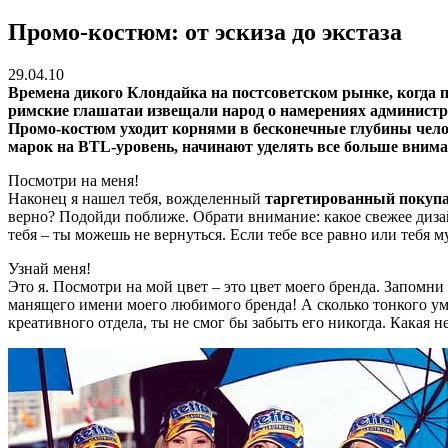
Промо-костюм: от эскиза до экстаза
29.04.10
Времена дикого Клондайка на постсоветском рынке, когда п
римские глашатаи извещали народ о намерениях администра
Промо-костюм уходит корнями в бесконечные глубины чело
марок на BTL-уровень, начинают уделять все больше вним
Посмотри на меня!
Наконец я нашел тебя, вожделенный
таргетированный покуп
верно? Подойди поближе. Обрати внимание: какое свежее дизай
тебя – ты можешь не вернуться. Если тебе все равно или тебя м
Узнай меня!
Это я. Посмотри на мой цвет – это цвет моего бренда. Запомни
манящего имени моего любимого бренда! А сколько тонкого ум
креативного отдела, ты не смог бы забыть его никогда. Какая 