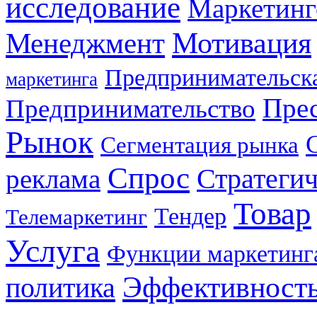
исследование
Маркетинг
Мотивация
Менеджмент
Предпринимательска
маркетинга
Прес
Предпринимательство
Рынок
Сегментация рынка
Спрос
Стратеги
реклама
Товар
Тендер
Телемаркетинг
Услуга
Функции маркетинг
Эффективност
политика