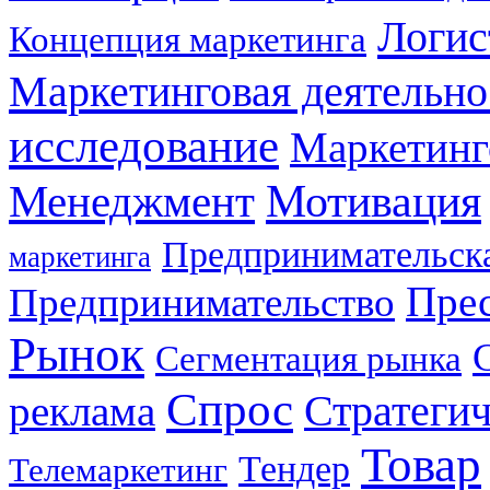
Логис
Концепция маркетинга
Маркетинговая деятельно
исследование
Маркетинг
Мотивация
Менеджмент
Предпринимательска
маркетинга
Прес
Предпринимательство
Рынок
Сегментация рынка
Спрос
Стратеги
реклама
Товар
Тендер
Телемаркетинг