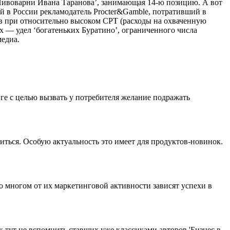
‘Пивоварни Ивана Таранова’, занимающая 14-ю позицию. А вот
й в России рекламодатель Procter&Gamble, потративший в
ов при относительно высоком СРТ (расходы на охваченную
х — удел ‘богатеньких Буратино’, ограниченного числа
медиа.
ге с целью вызвать у потребителя желание подражать
иться. Особую актуальность это имеет для продуктов-новинок.
 многом от их маркетинговой активности зависят успехи в
 тут не вспомнить ставших уже классиками авторов 'Бизнес в