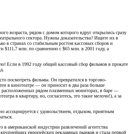
ого возраста, рядом с домом которого вдруг открылись сразу
еатрального сектора. Нужны доказательства? Ищите их в
ко в странах со стабильным ростом кассовых сборов и
$111,7 млн. по сравнению с $65 млн. в 2001 году, а
ую! Если в 1992 году общий кассовый сбор фильмов в прокате
д.
сто посмотреть фильмы. Он превратился в торгово-
ен в кинотеатре — он приносит в два раза больше
на расположенных рядом плазменных мониторах, в баре —
ра в квартиру, но, согласитесь, это такие мелочи!), а за
о ассоциируется с удовольствием, отдыхом, приятным
аться.
о в американской индустрии развлечений агентства
ку крупнейших европейских рекламных рынков и стала первой