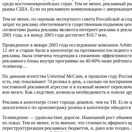
среди восточноевропейских стран. Тем не менее, рекламный ры
рынка США. Если на рекламную коммуникацию с американцем рек
Тем не менее, по оценкам экспертного совета Российской ассо
затрат на рекламу обеспечивается существенным подъемом це
сегментами рынка рекламы являются интернет-реклама и реклам
2001 года, а к концу 2003 года достигнет $10,7 млн.
Проведенное в январе 2003 года исследование компании Arbitro
12 лет и старше были в кинотеатре на протяжении последнего
рекламы, была отмечена тенденция к снижению эффективности 
рекламного блока внутри программы на 40-60% ниже рейтинга 
телевизор…
По данным агентства Universal McCann, в прошлом году Россия
есть, ему показывают 74 ролика в день, а сколько он восприн
постоянной рекламной агрессии и в нужный момент переключает
вои мозги. Как следствие, возникла необходимость в поиске др
Реклама в кинотеатре стоит гораздо дешевле, чем на ТВ. Если 
аналогичного по хронометражу ролика в кинотеатре обходится 
Телевидение — удовольствие дорогое. Нынешний рост объемов 
их показ. Тем не менее, есть мнение, что стоимость эфирного в
переструктуризация рекламных бюджетов, и, рано или поздно,