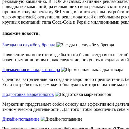
рекламную кампанию. В TOP-20 самых активных рекламодателе
в двадцатке компаний, размещающих свою рекламу в кинотеатр
прошлом году на рекламу $61 млн., в кинотеатральном рейтин
тысячу зрителей) отпугивали рекламодателей с небольшим рек
крупных компаний типа Coca-Cola и Pepsi с миллионными рекл
Похожие новости:
Звезды на службе у бренда
Появление знаменитости где бы то ни было всегда вызывает об
известным личностям и, как следствие, покупать предлагаемый 
Премьерная выкладка товара
Средства, затраченные на создание марочного предпочтения, б
Если потребитель не сможет обнаружить в торговом зале мало з
Подготовка маркетологов
Маркетинг представляет собой основу для эффективной деятел
экономической деятельности. Для того чтобы обеспечить себе к
Дизайн-попадание
Что является ключевым для любой рекламной кампании? Точное 