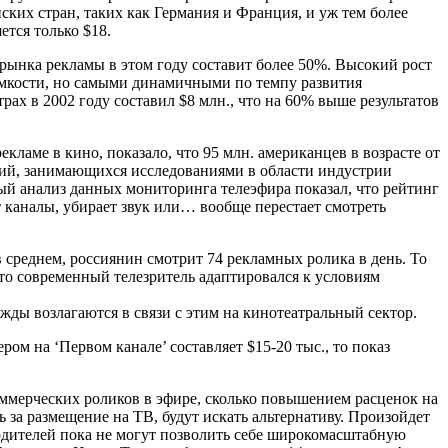
ских стран, таких как Германия и Франция, и уж тем более
тся только $18.
 рынка рекламы в этом году составит более 50%. Высокий рост
емкости, но самыми динамичными по темпу развития
ах в 2002 году составил $8 млн., что на 60% выше результатов
кламе в кино, показало, что 95 млн. американцев в возрасте от
аний, занимающихся исследованиями в области индустрии
й анализ данных мониторинга телеэфира показал, что рейтинг
 каналы, убирает звук или… вообще перестает смотреть
 среднем, россиянин смотрит 74 рекламных ролика в день. То
что современный телезритель адаптировался к условиям
жды возлагаются в связи с этим на кинотеатральный сектор.
ром на ‘Первом канале’ составляет $15-20 тыс., то показ
ммерческих роликов в эфире, сколько повышением расценок на
ь за размещение на ТВ, будут искать альтернативу. Произойдет
одителей пока не могут позволить себе широкомасштабную