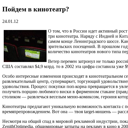
Пойдем в кинотеатр?
24.01.12
О том, что в России идет активный рос
три кинотеатра. Наряду с Индией и Кит
самом конце Ленинградского шоссе. Кан
зрительских посещений.
В прошлом году 
количество кинотеатров нового типа пер
Ветер перемен затронул не только росс
США составлял $4,9 млрд. то в 2002 эта цифра составила уже $9
Особо интересные изменения происходят в кинотеатральном сек
развлекательный центр, супермаркет, торгующий удовольствие
удовольствия. Процесс покупки поп-корна превращается в увл
получить порцию любимого виски в фирменном стакане (правда, 
столиком — развлечься веселым меню-комиксом, героиня которо
Кинотеатры предлагают уникальную возможность контакта с п
времяпрепровождением. Вот она — твоя target-мишень — рассла
Несмотря на общий спад в мировой рекламной индустрии, пок
ZenithOptimedia, общимировые затраты на рекламу в кино в 20