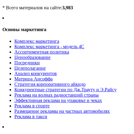
* Всего материалов на сайте:
3,983
Основы маркетинга
Комплекс маркетинга
Комплекс маркетинга - модель 4С
Ассортиментная политика
Ценообразование
Посредники
Целеполагание
Анализ конкурентов
Матрица Ансоффа
Стратегия корпоративного айкидо
Конкурентные стратегии по Дж.Трауту и Э.Райсу
Реклама на волнах радиостанций страны
Эффективная реклама на упаковке и чеках
Реклама в спорте
Размещение рекламы на частных автомобилях
Реклама в такси