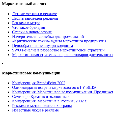
Маркетинговый анализ
Летние мотивы в рекламе
Десять заповедей рекламы
Реклама в метро
Что такое брендинг
Ставки в новом сезоне
Измерительная линейка для промо акций
«Критические точки» аудита маркетинга предприятия
Ценообразование внутри холдинга
SWOT-анализ в разработке маркетинговой стратегии
Маркетинговая стратегия на рынке товаров длительного 
Маркетинговые коммуникации
Конференция BrandsPoint 2002
Одиннадцатая встреча маркетологов в ГУ-ВШЭ
Конференция 'Маркетинговые коммуникации. Продвижени
Семинар «Креатив и экономика»
Конференция 'Маркетинг в России', 2002 г.
Реклама в метрополитенах страны
Известные люди в рекламе