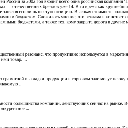
й России за 2002 год входит всего одна российская компания 
ах — отечественных брендов уже 14. В то время как крупнейши
ге занял всего лишь шестую позицию. Высокая стоимость ролик
ламным бюджетом. Сложилось мнение, что реклама в кинотеатра
амными бюджетами, а также тех, кому закрыта дорога в другие 
щественный резонанс, что продуктивно используется в маркетин
ими товар. ...
ез грамотной выкладки продукции в торговом зале могут не окуп
накомую ...
ьности большинства компаний, действующих сейчас на рынке. Во
онкурентное ...
попадание в сердца и умы людей, на которых она нацелена. Как