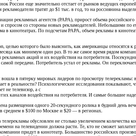
нок России еще значительно отстает от рынков ведущих европей
ламодатели тратят до $1 тыс. в год, то на россиянина выделяе
циации рекламных агентств (РАРА), прирост объема российского
н и спросом со стороны новых рекламодателей. Небольшими по 
а в кинотеатрах. По подсчетам РАРА, объем рекламы в кинотеатр
n, целью которого было выяснить, как американцы относятся к ре
 месяца как минимум один раз. В то же самое время рядом комп
рекламных акций и их воздействия на потребителя. Посекундны
самой передачи. Потребитель устал от рекламы. Он переключает
 вошла в пятерку мировых лидеров по просмотру телерекламы: в
имает в реальности? Психологические исследования показывают, 
 не телевизор, а с
угих каналов воздействия на потребителя. И самые большие наде
цена размещения одного 20-секундного ролика в будний день вече
в среднем в $100 по Москве и $20 — в регионах.
телерекламы обусловлен не столько увеличением количества ко
ремени на телевидении должна расти. Те, кто не сможет заплатит
 компании придут в кинотеатр. Большинство российских произв