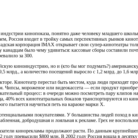
т индустрии кинопоказа, понятно даже человеку младшего школьн
аем, Россия входит в тройку самых перспективных рынков кинот
адская корпорация IMAX открывает свои супер-кинотеатры толь
канадцам было чему удивиться: кассовые сборы составили почти 
евалило за 300.
ийскую киноиндустрию, но и (кто бы мог подумать?) американск
,5 млрд., а количество посещений выросло с 1,2 млрд. до 1,6 млр
торе. Кинотеатр перестал быть местом, куда люди приходят про
м. Чипсы, мороженое или видеокассета — если продукт приобрет
екательный процесс: в очереди можно посмотреть пару клипов 
40% всех кинотеатральных бокалов транспортируются из кинотеат
го пытается научиться петь на караоке марки Х.
отенциальными покупателями. У большинства людей поход в кин
бленная, добродушная и лояльная к рекламе. Грех не воспользов
азатели кинорекламы продолжают расти. По данным крупнейшег
02 году превысили $800 млн. В 2002 году Россия вошла в десят