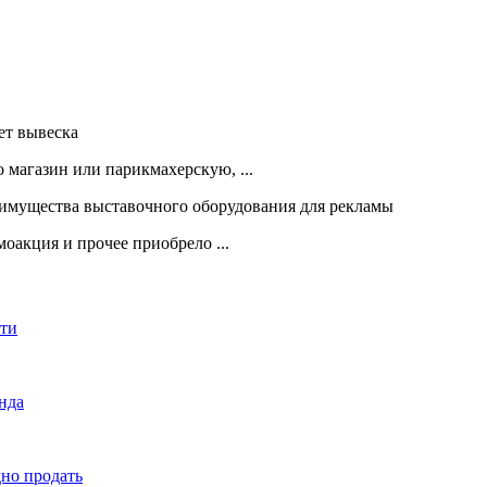
 магазин или парикмахерскую, ...
оакция и прочее приобрело ...
сти
енда
дно продать