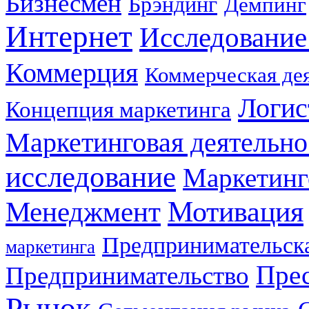
Бизнесмен
Брэндинг
Демпинг
Интернет
Исследование
Коммерция
Коммерческая де
Логис
Концепция маркетинга
Маркетинговая деятельно
исследование
Маркетинг
Мотивация
Менеджмент
Предпринимательска
маркетинга
Прес
Предпринимательство
Рынок