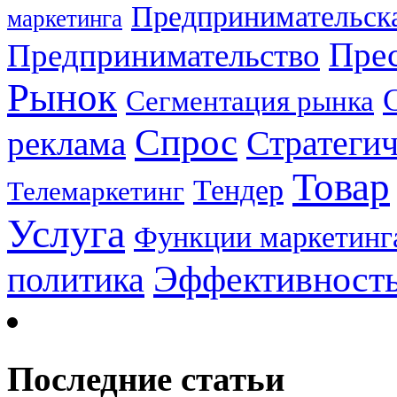
Предпринимательска
маркетинга
Прес
Предпринимательство
Рынок
Сегментация рынка
Спрос
Стратеги
реклама
Товар
Тендер
Телемаркетинг
Услуга
Функции маркетинг
Эффективност
политика
Последние статьи