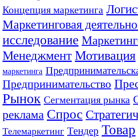
Логис
Концепция маркетинга
Маркетинговая деятельно
исследование
Маркетинг
Мотивация
Менеджмент
Предпринимательска
маркетинга
Прес
Предпринимательство
Рынок
Сегментация рынка
Спрос
Стратеги
реклама
Товар
Тендер
Телемаркетинг