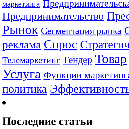
Предпринимательска
маркетинга
Прес
Предпринимательство
Рынок
Сегментация рынка
Спрос
Стратеги
реклама
Товар
Тендер
Телемаркетинг
Услуга
Функции маркетинг
Эффективност
политика
Последние статьи