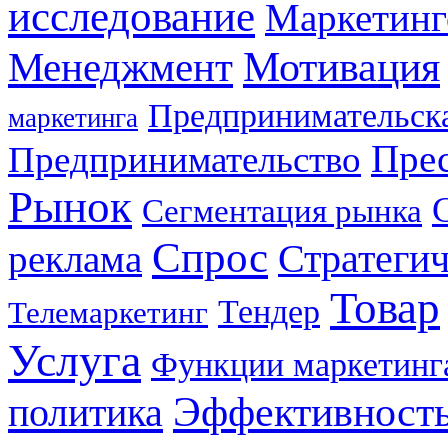
исследование
Маркетинг
Мотивация
Менеджмент
Предпринимательска
маркетинга
Прес
Предпринимательство
Рынок
Сегментация рынка
Спрос
Стратеги
реклама
Товар
Тендер
Телемаркетинг
Услуга
Функции маркетинг
Эффективност
политика