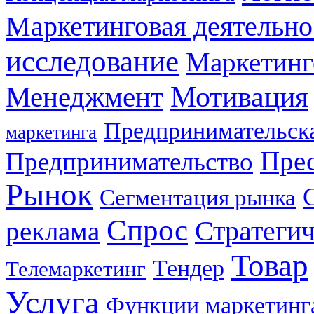
Маркетинговая деятельно
исследование
Маркетинг
Мотивация
Менеджмент
Предпринимательска
маркетинга
Прес
Предпринимательство
Рынок
Сегментация рынка
Спрос
Стратеги
реклама
Товар
Тендер
Телемаркетинг
Услуга
Функции маркетинг