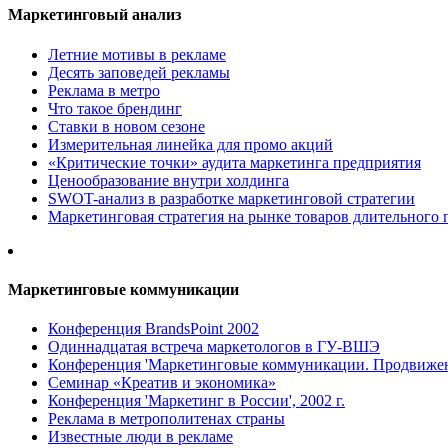
Маркетинговый анализ
Летние мотивы в рекламе
Десять заповедей рекламы
Реклама в метро
Что такое брендинг
Ставки в новом сезоне
Измерительная линейка для промо акций
«Критические точки» аудита маркетинга предприятия
Ценообразование внутри холдинга
SWOT-анализ в разработке маркетинговой стратегии
Маркетинговая стратегия на рынке товаров длительного 
Маркетинговые коммуникации
Конференция BrandsPoint 2002
Одиннадцатая встреча маркетологов в ГУ-ВШЭ
Конференция 'Маркетинговые коммуникации. Продвижени
Семинар «Креатив и экономика»
Конференция 'Маркетинг в России', 2002 г.
Реклама в метрополитенах страны
Известные люди в рекламе