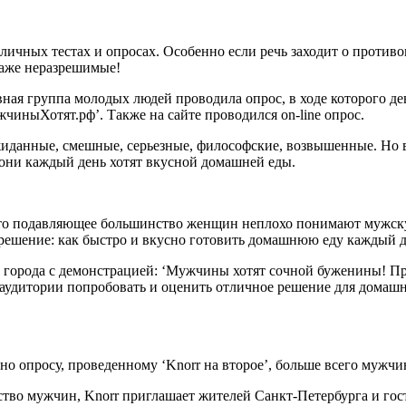
личных тестах и опросах. Особенно если речь заходит о проти
даже неразрешимые!
вная группа молодых людей проводила опрос, в ходе которого д
чиныХотят.рф’. Также на сайте проводился on-line опрос.
жиданные, смешные, серьезные, философские, возвышенные. Но 
они каждый день хотят вкусной домашней еды.
 что подавляющее большинство женщин неплохо понимают мужск
решение: как быстро и вкусно готовить домашнюю еду каждый д
 города с демонстрацией: ‘Мужчины хотят сочной буженины! П
й аудитории попробовать и оценить отличное решение для домаш
но опросу, проведенному ‘Knorr на второе’, больше всего мужчи
тво мужчин, Knorr приглашает жителей Санкт-Петербурга и гос