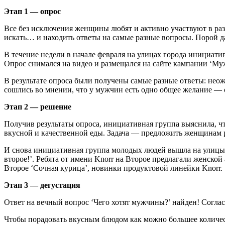
Этап 1 — опрос
Все без исключения женщины любят и активно участвуют в раз
искать… и находить ответы на самые разные вопросы. Порой 
В течение недели в начале февраля на улицах города инициати
Опрос снимался на видео и размещался на сайте кампании ‘Муж
В результате опроса были получены самые разные ответы: нео
сошлись во мнении, что у мужчин есть одно общее желание — 
Этап 2 — решение
Получив результаты опроса, инициативная группа выяснила,
вкусной и качественной еды. Задача — предложить женщинам 
И снова инициативная группа молодых людей вышла на улицы
второе!’. Ребята от имени Knorr на Второе предлагали женско
Второе ‘Сочная курица’, новинки продуктовой линейки Knorr.
Этап 3 — дегустация
Ответ на вечный вопрос ‘Чего хотят мужчины?’ найден! Соглас
Чтобы порадовать вкусным блюдом как можно большее количес