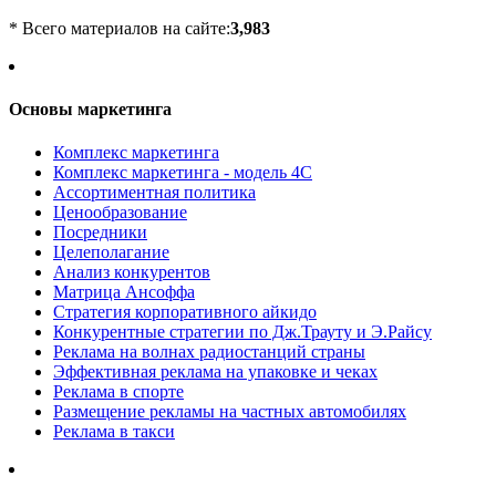
* Всего материалов на сайте:
3,983
Основы маркетинга
Комплекс маркетинга
Комплекс маркетинга - модель 4С
Ассортиментная политика
Ценообразование
Посредники
Целеполагание
Анализ конкурентов
Матрица Ансоффа
Стратегия корпоративного айкидо
Конкурентные стратегии по Дж.Трауту и Э.Райсу
Реклама на волнах радиостанций страны
Эффективная реклама на упаковке и чеках
Реклама в спорте
Размещение рекламы на частных автомобилях
Реклама в такси