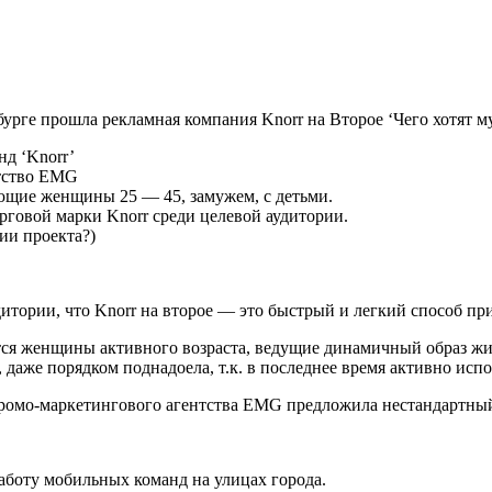
бурге прошла рекламная компания Knorr на Второе ‘Чего хотят м
д ‘Knorr’
тство EMG
щие женщины 25 — 45, замужем, с детьми.
говой марки Knorr среди целевой аудитории.
ии проекта?)
итории, что Knorr на второе — это быстрый и легкий способ п
яются женщины активного возраста, ведущие динамичный образ ж
 даже порядком поднадоела, т.к. в последнее время активно исп
промо-маркетингового агентства EMG предложила нестандартный
аботу мобильных команд на улицах города.