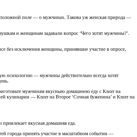
воположной поле — о мужчинах. Такова уж женская природа —
евушкам и женщинам задавали вопрос ‘Чего хотят мужчины?’.
все без исключения женщины, принявшие участие в опросе,
ую психологию — мужчины действительно всегда хотят
ень.
риготовьте мужчинам вкусныю домашнюю еду с Knorr на
ней кулинарии — Knorr на Второе ‘Сочная буженина’ и Knorr на
н привлекает вкусная домашняя еда.
тей города принять участие в масштабном событии —