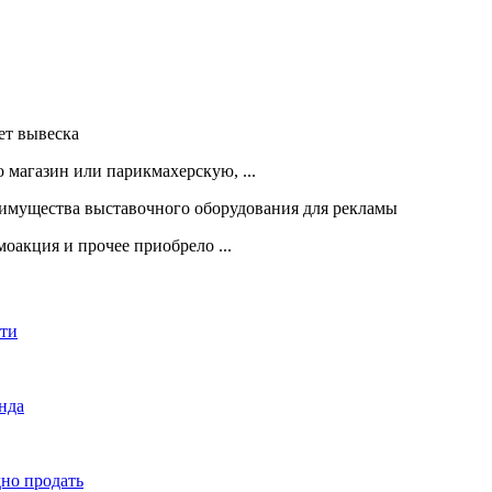
 магазин или парикмахерскую, ...
оакция и прочее приобрело ...
сти
енда
дно продать