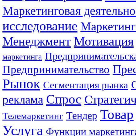
Маркетинговая деятельно
исследование
Маркетинг
Мотивация
Менеджмент
Предпринимательска
маркетинга
Прес
Предпринимательство
Рынок
Сегментация рынка
Спрос
Стратеги
реклама
Товар
Тендер
Телемаркетинг
Услуга
Функции маркетинг