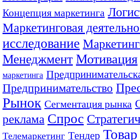
Логис
Концепция маркетинга
Маркетинговая деятельно
исследование
Маркетинг
Мотивация
Менеджмент
Предпринимательска
маркетинга
Прес
Предпринимательство
Рынок
Сегментация рынка
Спрос
Стратеги
реклама
Товар
Тендер
Телемаркетинг