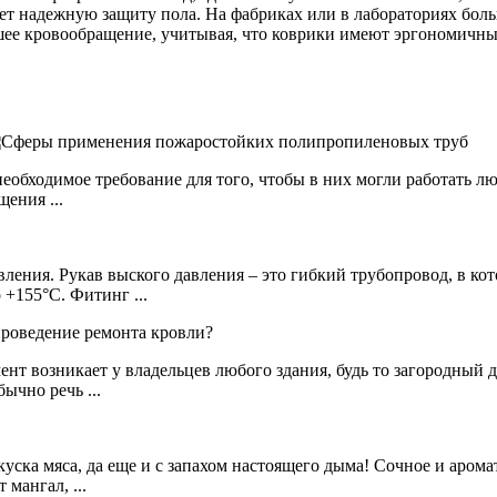
ает надежную защиту пола. На фабриках или в лабораториях бо
шее кровообращение, учитывая, что коврики имеют эргономичны
бходимое требование для того, чтобы в них могли работать люд
щения ...
ления. Рукав выского давления – это гибкий трубопровод, в ко
 +155°С. Фитинг ...
нт возникает у владельцев любого здания, будь то загородный д
ычно речь ...
уска мяса, да еще и с запахом настоящего дыма! Сочное и арома
мангал, ...