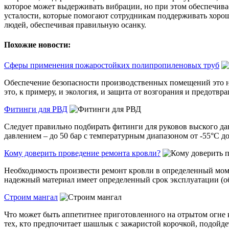
которое может выдерживать вибрации, но при этом обеспечив
усталости, которые помогают сотрудникам поддерживать хоро
людей, обеспечивая правильную осанку.
Похожие новости:
Сферы применения пожаростойких полипропиленовых труб
Обеспечение безопасности производственных помещений это нео
это, к примеру, и экология, и защита от возгорания и предотвра
Фитинги для РВД
Следует правильно подбирать фитинги для руковов выского дав
давлением – до 50 бар с температурным диапазоном от -55°С до
Кому доверить проведение ремонта кровли?
Необходимость произвести ремонт кровли в определенный моме
надежный материал имеет определенный срок эксплуатации (об
Строим мангал
Что может быть аппетитнее приготовленного на отрытом огне к
тех, кто предпочитает шашлык с зажаристой корочкой, подойдет 