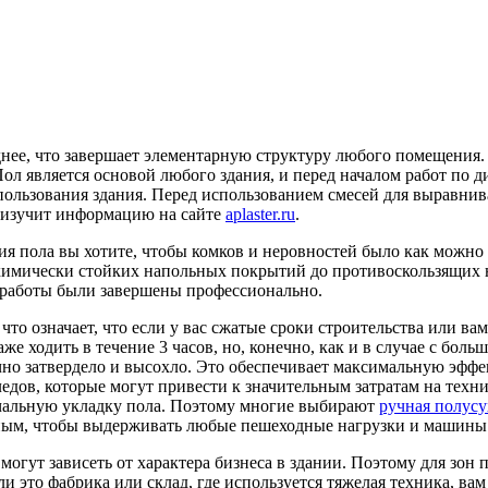
нее, что завершает элементарную структуру любого помещения. Х
ол является основой любого здания, и перед началом работ по д
пользования здания. Перед использованием смесей для выравни
 изучит информацию на сайте
aplaster.ru
.
ния пола вы хотите, чтобы комков и неровностей было как можн
т химически стойких напольных покрытий до противоскользящих
е работы были завершены профессионально.
то означает, что если у вас сжатые сроки строительства или в
же ходить в течение 3 часов, но, конечно, как и в случае с бо
точно затвердело и высохло. Это обеспечивает максимальную эф
ледов, которые могут привести к значительным затратам на тех
ачальную укладку пола. Поэтому многие выбирают
ручная полусу
ным, чтобы выдерживать любые пешеходные нагрузки и машины
могут зависеть от характера бизнеса в здании. Поэтому для зо
 это фабрика или склад, где используется тяжелая техника, ва