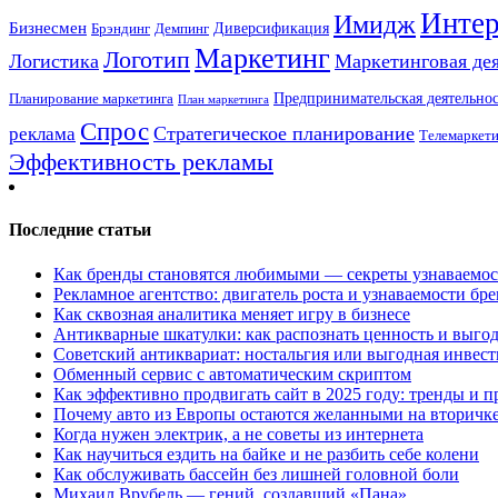
Интер
Имидж
Бизнесмен
Брэндинг
Диверсификация
Демпинг
Маркетинг
Логотип
Логистика
Маркетинговая де
Предпринимательская деятельнос
Планирование маркетинга
План маркетинга
Спрос
Стратегическое планирование
реклама
Телемаркет
Эффективность рекламы
Последние статьи
Как бренды становятся любимыми — секреты узнаваемо
Рекламное агентство: двигатель роста и узнаваемости бр
Как сквозная аналитика меняет игру в бизнесе
Антикварные шкатулки: как распознать ценность и выго
Советский антиквариат: ностальгия или выгодная инвес
Обменный сервис с автоматическим скриптом
Как эффективно продвигать сайт в 2025 году: тренды и 
Почему авто из Европы остаются желанными на вторичк
Когда нужен электрик, а не советы из интернета
Как научиться ездить на байке и не разбить себе колени
Как обслуживать бассейн без лишней головной боли
Михаил Врубель — гений, создавший «Пана»