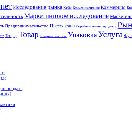
нет
Исследование рынка
Коммерция
Кейс
Ко
Коммерциализация
Маркетинговое исследование
ятельность
Маркетинг
Рын
Пресс-релиз
ть
Предпринимательство
Разработка нового продукта
Услуга
Товар
Упаковка
Тендер
Фун
инг
Товарная политика
сти
енда
дно продать
тиция?
практики
е