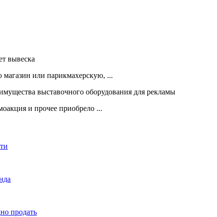
 магазин или парикмахерскую, ...
оакция и прочее приобрело ...
сти
енда
дно продать