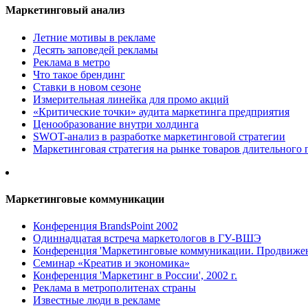
Маркетинговый анализ
Летние мотивы в рекламе
Десять заповедей рекламы
Реклама в метро
Что такое брендинг
Ставки в новом сезоне
Измерительная линейка для промо акций
«Критические точки» аудита маркетинга предприятия
Ценообразование внутри холдинга
SWOT-анализ в разработке маркетинговой стратегии
Маркетинговая стратегия на рынке товаров длительного 
Маркетинговые коммуникации
Конференция BrandsPoint 2002
Одиннадцатая встреча маркетологов в ГУ-ВШЭ
Конференция 'Маркетинговые коммуникации. Продвижени
Семинар «Креатив и экономика»
Конференция 'Маркетинг в России', 2002 г.
Реклама в метрополитенах страны
Известные люди в рекламе