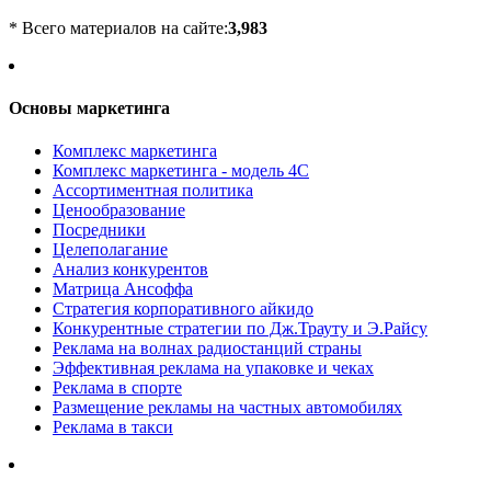
* Всего материалов на сайте:
3,983
Основы маркетинга
Комплекс маркетинга
Комплекс маркетинга - модель 4С
Ассортиментная политика
Ценообразование
Посредники
Целеполагание
Анализ конкурентов
Матрица Ансоффа
Стратегия корпоративного айкидо
Конкурентные стратегии по Дж.Трауту и Э.Райсу
Реклама на волнах радиостанций страны
Эффективная реклама на упаковке и чеках
Реклама в спорте
Размещение рекламы на частных автомобилях
Реклама в такси