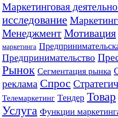
Маркетинговая деятельно
исследование
Маркетинг
Мотивация
Менеджмент
Предпринимательска
маркетинга
Прес
Предпринимательство
Рынок
Сегментация рынка
Спрос
Стратеги
реклама
Товар
Тендер
Телемаркетинг
Услуга
Функции маркетинг