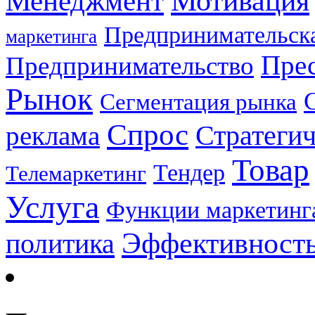
Мотивация
Менеджмент
Предпринимательска
маркетинга
Прес
Предпринимательство
Рынок
Сегментация рынка
Спрос
Стратеги
реклама
Товар
Тендер
Телемаркетинг
Услуга
Функции маркетинг
Эффективност
политика