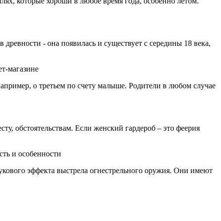
ях, которые хороши в любое время года, особенно летом.
в древности - она появилась и существует с середины 18 века,
например, о третьем по счету малыше. Родители в любом случае
сту, обстоятельствам. Если женский гардероб – это феерия
вукового эффекта выстрела огнестрельного оружия. Они имеют