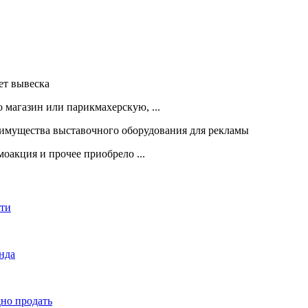
 магазин или парикмахерскую, ...
оакция и прочее приобрело ...
сти
енда
дно продать