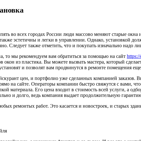
тановка
пять во всех городах России люди массово меняют старые окна 
 также эстетичны и легки в управлении. Однако, установкой до
но. Следует также отметить, что и покупать изначально надо ли
а, то мы рекомендуем вам обратиться за помощью на сайт
https:/
в окон из пластика. Вы можете вызвать мастера, который сдела
 установят и позволят вам продвинутся в ремонте помещения еще
ейскурант цен, и портфолио уже сделанных компанией заказов. 
ямо на сайте. Операторы компании быстро свяжутся с вами, чтоб
упкой материала. Его цена входит в стоимость всей услуги, а о
сильно и долго, ведь компания выдает продолжительную гарантию
бых ремонтых работ. Это касается и новостроек, и старых здан