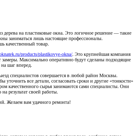
из дерева на пластиковые окна. Это логичное решение — такие
лжны заниматься лишь настоящие профессионалы.
шь качественный товар.
/oknatek.ru/products/plastikovye-okna/
. Это крупнейшая компания
ет замеры. Максимально оперативно будут сделаны подходящие
 на шаг вперед.
Выезд специалистов совершается в любой район Москвы.
ы уточнить все детали, согласовать сроки и другие «тонкости»
дбором качественного сырья занимаются сами специалисты. Они
 на результат своей работы.
ий. Желаем вам удачного ремонта!