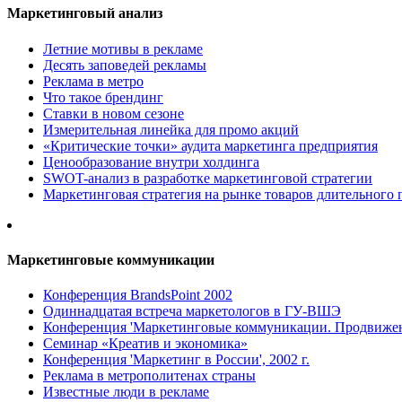
Маркетинговый анализ
Летние мотивы в рекламе
Десять заповедей рекламы
Реклама в метро
Что такое брендинг
Ставки в новом сезоне
Измерительная линейка для промо акций
«Критические точки» аудита маркетинга предприятия
Ценообразование внутри холдинга
SWOT-анализ в разработке маркетинговой стратегии
Маркетинговая стратегия на рынке товаров длительного 
Маркетинговые коммуникации
Конференция BrandsPoint 2002
Одиннадцатая встреча маркетологов в ГУ-ВШЭ
Конференция 'Маркетинговые коммуникации. Продвижени
Семинар «Креатив и экономика»
Конференция 'Маркетинг в России', 2002 г.
Реклама в метрополитенах страны
Известные люди в рекламе