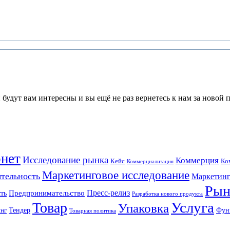
будут вам интересны и вы ещё не раз вернетесь к нам за новой
нет
Исследование рынка
Коммерция
Кейс
Ко
Коммерциализация
Маркетинговое исследование
ятельность
Маркетинг
Рын
Пресс-релиз
ть
Предпринимательство
Разработка нового продукта
Услуга
Товар
Упаковка
Тендер
Фун
инг
Товарная политика