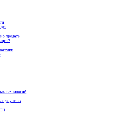
сти
енда
дно продать
тиция?
практики
е
вых технологий
ных джунглях
ПСН