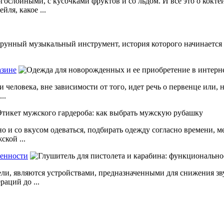
лойными, с кусочками фруктов и со льдом. И все это о коктейл
ля, какое ...
й струнный музыкальный инструмент, история которого начинается 
азине
человека, вне зависимости от того, идет речь о первенце или, 
..
 и со вкусом одеваться, подбирать одежду согласно времени, ме
ской ...
бенности
ели, являются устройствами, предназначенными для снижения з
аций до ...