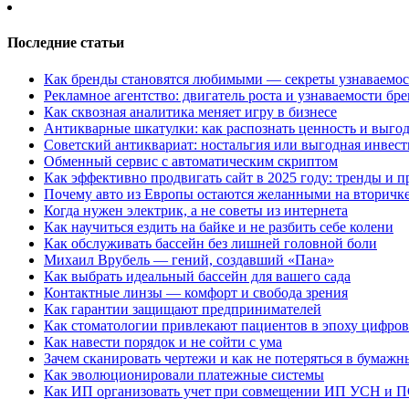
Последние статьи
Как бренды становятся любимыми — секреты узнаваемо
Рекламное агентство: двигатель роста и узнаваемости бр
Как сквозная аналитика меняет игру в бизнесе
Антикварные шкатулки: как распознать ценность и выго
Советский антиквариат: ностальгия или выгодная инвес
Обменный сервис с автоматическим скриптом
Как эффективно продвигать сайт в 2025 году: тренды и 
Почему авто из Европы остаются желанными на вторичк
Когда нужен электрик, а не советы из интернета
Как научиться ездить на байке и не разбить себе колени
Как обслуживать бассейн без лишней головной боли
Михаил Врубель — гений, создавший «Пана»
Как выбрать идеальный бассейн для вашего сада
Контактные линзы — комфорт и свобода зрения
Как гарантии защищают предпринимателей
Как стоматологии привлекают пациентов в эпоху цифро
Как навести порядок и не сойти с ума
Зачем сканировать чертежи и как не потеряться в бумаж
Как эволюционировали платежные системы
Как ИП организовать учет при совмещении ИП УСН и 