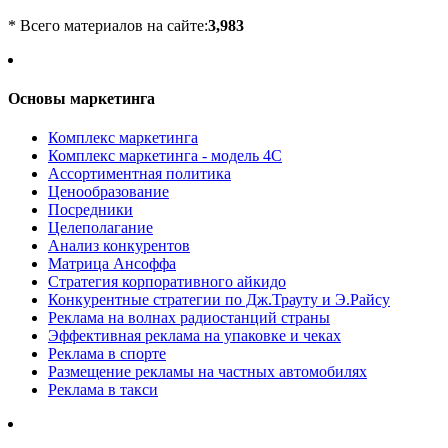
* Всего материалов на сайте:
3,983
Основы маркетинга
Комплекс маркетинга
Комплекс маркетинга - модель 4С
Ассортиментная политика
Ценообразование
Посредники
Целеполагание
Анализ конкурентов
Матрица Ансоффа
Стратегия корпоративного айкидо
Конкурентные стратегии по Дж.Трауту и Э.Райсу
Реклама на волнах радиостанций страны
Эффективная реклама на упаковке и чеках
Реклама в спорте
Размещение рекламы на частных автомобилях
Реклама в такси