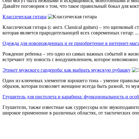
Они могут быть нежными и искрящимися, монотонными и многос
Давайте поговорим о том, что такое правильный бокал для коктей
Классическая гитара
Классическая гитара (с англ. Classical guitars) – это щипковы
которая является прародительницей всех современных гитар: ...
Одежда для новорожденных и ее приобретение в интернет-маг
Рождение ребенка – это одно из самых важных событий в жизни 
встречают эту новость с воодушевлением, которое невозможно .
Этикет мужского гардероба: как выбрать мужскую рубашку
Один из ключевых элементов хорошего тона – умение правильно
образов, которая позволяет женщине всегда быть разной, то муж
Глушитель для пистолета и карабина: функциональность и осо
Глушители, также известные как суррессоры или звукоподавит
широкое применение в различных областях, от тактических опер