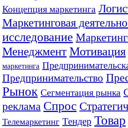
Логис
Концепция маркетинга
Маркетинговая деятельно
исследование
Маркетинг
Мотивация
Менеджмент
Предпринимательска
маркетинга
Прес
Предпринимательство
Рынок
Сегментация рынка
Спрос
Стратеги
реклама
Товар
Тендер
Телемаркетинг