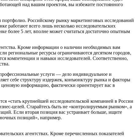
 работающей над вашим проектом, вы избежите постоянного
к и портфолио. Российскому рынку маркетинговых исследований
ынке работают всего лишь несколько исследовательских
нке более 5 лет, вполне может считаться достаточно опытным
гентства. Кроме информации о наличии необходимых вам
Если региональные ресурсы ограничиваются десятком городов,
тся компетенции и навыки исследователей. Соответственно,
ства.
а профессиональные услуги — дело индивидуальное и
вляет себе структуру издержек, конъюнктуру рынка и факторы
е ценовую информацию, фактически ориентирует вас в
мится «стать крупнейшей исследовательской компанией в России
изнес-целей. Старайтесь быть не «контролируемым рынком», а
аций. Если вторая позиция вас устраивает больше, ищите
ыночных позиций», например.
вательских агентствах. Кроме перечисленных показателей