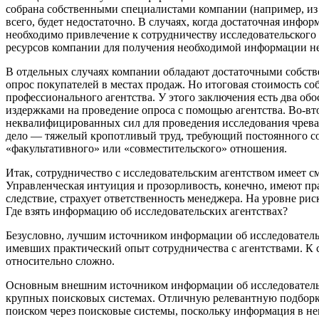
собрана собственными специалистами компании (например, из п
всего, будет недостаточно. В случаях, когда достаточная инфо
необходимо привлечение к сотрудничеству исследовательского 
ресурсов компании для получения необходимой информации не
В отдельных случаях компании обладают достаточными собств
опрос покупателей в местах продаж. Но итоговая стоимость с
профессионального агентства. У этого заключения есть два об
издержками на проведение опроса с помощью агентства. Во-вто
неквалифицированных сил для проведения исследования чреват
дело — тяжелый кропотливый труд, требующий постоянного со
«факультативного» или «совместительского» отношения.
Итак, сотрудничество с исследовательским агентством имеет 
Управленческая интуиция и прозорливость, конечно, имеют пр
следствие, страхует ответственность менеджера. На уровне ри
Где взять информацию об исследовательских агентствах?
Безусловно, лучшим источником информации об исследовательс
имевших практический опыт сотрудничества с агентствами. К 
относительно сложно.
Основным внешним источником информации об исследовательски
крупных поисковых системах. Отличную релевантную подборку
поиском через поисковые системы, поскольку информация в не