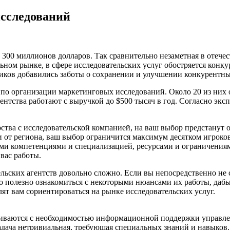
исследований
00 миллионов долларов. Так сравнительно незаметная в отечест
ном рынке, в сфере исследовательских услуг обостряется конку
ков добавились заботы о сохранении и улучшении конкурентных п
 по организации маркетинговых исследований.
Около 20 из них 
ентства работают с выручкой до $500 тысяч в год. Согласно экс
ства с исследовательской компанией, на ваш выбор предстанут 
 от региона, ваш выбор ограничится максимум десятком игроко
ыми компетенциями и специализацией, ресурсами и ограничениям
вас работы.
тельских агентств довольно сложно. Если вы непосредственно не
но полезно ознакомиться с некоторыми нюансами их работы, даб
лят вам сориентироваться на рынке исследовательских услуг.
иваются с необходимостью информационной поддержки управленч
дача нетривиальная, требующая специальных знаний и навыков