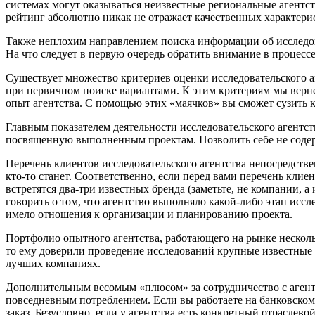
системах могут оказываться неизвестные региональные агентс
рейтинг абсолютно никак не отражает качественных характери
Также неплохим направлением поиска информации об исследо
На что следует в первую очередь обратить внимание в процессе
Существует множество критериев оценки исследовательского аг
при первичном поиске вариантами. К этим критериям мы верне
опыт агентства. С помощью этих «маячков» вы сможет сузить к
Главным показателем деятельности исследовательского агентст
посвященную выполненным проектам. Позволить себе не содерж
Перечень клиентов исследовательского агентства непосредстве
кто-то станет. Соответственно, если перед вами перечень клие
встретятся два-три известных бренда (заметьте, не компании,
говорить о том, что агентство выполняло какой-либо этап иссл
имело отношения к организации и планированию проекта.
Портфолио опытного агентства, работающего на рынке нескольк
то ему доверили проведение исследований крупные известные 
лучших компаниях.
Дополнительным весомым «плюсом» за сотрудничество с агентст
повседневным потреблением. Если вы работаете на банковском
заказ. Безусловно, если у агентства есть конкретный отраслев