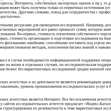
рессы, Интернета, собственных экспертных оценок и пр.), то д
рмация может быть получена только из первичных источников (от
агентства. Другими словами, повод для сотрудничества с профе
достаточно.
енными ресурсами для проведения исследований. Например, роз
обственных мероприятий все равно превысит сумму, которую ком
основания. Во-первых, стоимость отвлечения собственного перс
рых, стоимость организации и подготовки исследования на базе 
о фатальными ошибками, способными поставить под угрозу весь
вершенствования методик, пополнения багажа знаний и навыков
смысл в случае необходимости информационной поддержки опера
аво на жизнь в отдельных случаях, но исследовательская подде
сков бизнес без маркетинговых исследований сродни военной опе
ких агентствах и их деятельности являются рекомендации дове
сожалению, уровень проникновения исследовательских услуг в 
х агентствах является Интернет. Все без исключения агентства
 сайтов исследовательских агентств предлагает «Яндекс.Катал
м структурирована по релевантности к теме маркетинговых исс