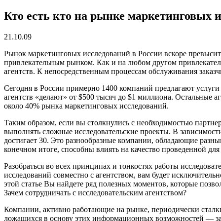
Кто есть кто на рынке маркетинговых 
21.10.09
Рынок маркетинговых исследований в России вскоре превысит 3
привлекательным рынком. Как и на любом другом привлекатель
агентств. К непосредственным процессам обслуживания заказчи
Сегодня в России примерно 1400 компаний предлагают услуги
агентств «делают» от $500 тысяч до $1 миллиона. Остальные аг
около 40% рынка маркетинговых исследований.
Таким образом, если вы столкнулись с необходимостью партнер
выполнять сложные исследовательские проекты. В зависимости
достигает 30. Это разнообразные компании, обладающие разн
конечном итоге, способны влиять на качество проведенной для 
Разобраться во всех принципах и тонкостях работы исследова
исследований совместно с агентством, вам будет исключитель
этой статье Вы найдете ряд полезных моментов, которые позво
Зачем сотрудничать с исследовательским агентством?
Компании, активно работающие на рынке, периодически сталк
ложащихся в основу этих информационных возможностей — за