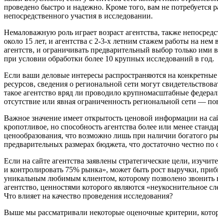
проведено быстро и надежно. Кроме того, вам не потребуется 
непосредственного участия в исследовании.
Немаловажную роль играет возраст агентства, также непосред
около 15 лет, и агентства с 2-3-х летним стажем работы на не
агентств, и ограничивать предварительный выбор только ими в
при условии обработки более 10 крупных исследований в год.
Если ваши деловые интересы распространяются на конкретные
ресурсов, сведения о региональной сети могут свидетельство
такое агентство вряд ли проводило крупномасштабные федерал
отсутствие или явная ограниченность региональной сети — пов
Важное значение имеет открытость ценовой информации на сай
кропотливое, но способность агентства более или менее станд
ценообразования, что возможно лишь при наличии богатого р
предварительных размерах бюджета, что достаточно честно по 
Если на сайте агентства заявлены стратегические цели, изучи
и контролировать 75% рынка», может быть рост выручки, прибы
уникальным любимым клиентом, которому позволено звонить в 3
агентство, ценностями которого являются «неукоснительное с
Что влияет на качество проведения исследования?
Выше мы рассматривали некоторые оценочные критерии, котор