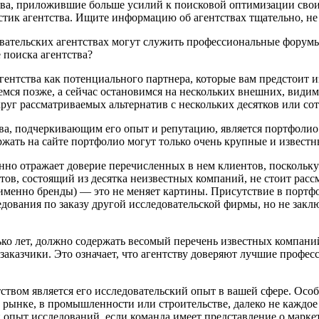
тва, приложившие больше усилий к поисковой оптимизации свои
стик агентства. Ищите информацию об агентствах тщательно, не
вательских агентствах могут служить профессиональные форум
 поиска агентства?
ентства как потенциального партнера, которые вам предстоит и
мся позже, а сейчас остановимся на нескольких внешних, види
руг рассматриваемых альтернатив с нескольких десятков или сот
ва, подчеркивающим его опыт и репутацию, является портфолио.
ать на сайте портфолио могут только очень крупные и известны
нно отражает доверие перечисленных в нем клиентов, поскольку
нтов, состоящий из десятка неизвестных компаний, не стоит рассм
 а именно бренды) — это не меняет картины. Присутствие в пор
едования по заказу другой исследовательской фирмы, но не закл
о лет, должно содержать весомый перечень известных компаний.
заказчики. Это означает, что агентству доверяют лучшие профе
вом является его исследовательский опыт в вашей сфере. Особе
 рынке, в промышленности или строительстве, далеко не каждое
ой опыт исследований, если команда имеет представление о марк