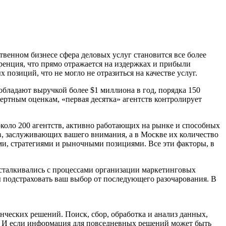
венном бизнесе сфера деловых услуг становится все более
ренция, что прямо отражается на издержках и прибыли
озиций, что не могло не отразиться на качестве услуг.
обладают выручкой более $1 миллиона в год, порядка 150
пертным оценкам, «первая десятка» агентств контролирует
около 200 агентств, активно работающих на рынке и способных
в, заслуживающих вашего внимания, а в Москве их количество
и, стратегиями и рыночными позициями. Все эти факторы, в
 сталкивались с процессами организации маркетинговых
ы подстраховать ваш выбор от последующего разочарования. В
еских решений. Поиск, сбор, обработка и анализ данных,
. И если информация для повседневных решений может быть