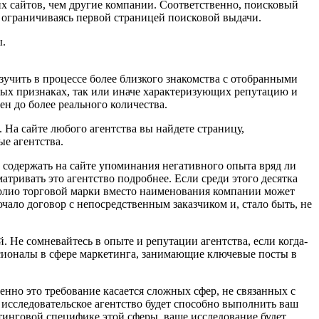
х сайтов, чем другие компании. Соответственно, поисковый
 ограничиваясь первой страницей поисковой выдачи.
ы.
зучить в процессе более близкого знакомства с отобранными
мых признаках, так или иначе характеризующих репутацию и
ен до более реального количества.
 На сайте любого агентства вы найдете страницу,
е агентства.
 содержать на сайте упоминания негативного опыта вряд ли
атривать это агентство подробнее. Если среди этого десятка
тфолио торговой марки вместо наименования компании может
ючало договор с непосредственным заказчиком и, стало быть, не
 Не сомневайтесь в опыте и репутации агентства, если когда-
ссионалы в сфере маркетинга, занимающие ключевые посты в
нно это требование касается сложных сфер, не связанных с
 исследовательское агентство будет способно выполнить ваш
етинговой специфике этой сферы, ваше исследование будет