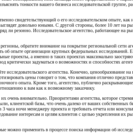
разъяснять тонкости вашего бизнеса исследовательской группе,
ственно свидетельствующий о его исследовательском опыте, ка
м выглядят довольно юными. С другой стороны, более 10 лет на р
ряд ли резонно. Исследовательское агентство, работающее на ры
 регионы, обратите внимание на покрытие региональной сети а
вать об опыте организации крупных федеральных исследований. 
ьные проекты, а именно в таких проектах максимально заостряю
од критически задуматься о возможностях и способностях агент
те исследовательского агентства. Конечно, ценообразование н
артизировать цены говорит о том, что компания отлично предста
ыночного опыта. Кроме того, агентство, публично раскрывающи
отношению к вам как к возможному заказчику.
те их очень внимательно. Приоритетами агентства, которое стре
ли, клиентской базы, что очень далеко от ваших собственных б
 часа ночи менеджеру проекта и требовать отчета или консульт
ледование интересам и целям клиентов с целью укрепления их р
ые можно применить в процессе поиска информации об исследо