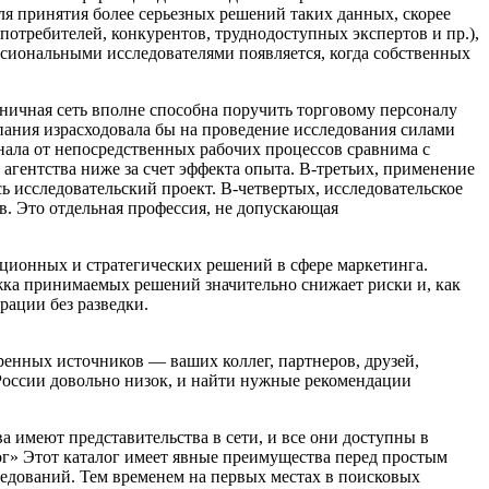
ля принятия более серьезных решений таких данных, скорее
 потребителей, конкурентов, труднодоступных экспертов и пр.),
ссиональными исследователями появляется, когда собственных
ничная сеть вполне способна поручить торговому персоналу
пания израсходовала бы на проведение исследования силами
онала от непосредственных рабочих процессов сравнима с
агентства ниже за счет эффекта опыта. В-третьих, применение
 исследовательский проект. В-четвертых, исследовательское
. Это отдельная профессия, не допускающая
ционных и стратегических решений в сфере маркетинга.
ржка принимаемых решений значительно снижает риски и, как
рации без разведки.
ренных источников — ваших коллег, партнеров, друзей,
России довольно низок, и найти нужные рекомендации
 имеют представительства в сети, и все они доступны в
ог» Этот каталог имеет явные преимущества перед простым
ледований. Тем временем на первых местах в поисковых