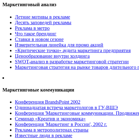
Маркетинговый анализ
Летние мотивы в рекламе
Десять заповедей рекламы
Реклама в метро
Что такое брендинг
Ставки в новом сезоне
Измерительная линейка для промо акций
«Критические точки» аудита маркетинга предприятия
Ценообразование внутри холдинга
SWOT-анализ в разработке маркетинговой стратегии
Маркетинговая стратегия на рынке товаров длительного 
Маркетинговые коммуникации
Конференция BrandsPoint 2002
Одиннадцатая встреча маркетологов в ГУ-ВШЭ
Конференция 'Маркетинговые коммуникации. Продвижени
Семинар «Креатив и экономика»
Конференция 'Маркетинг в России', 2002 г.
Реклама в метрополитенах страны
Известные люди в рекламе