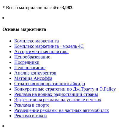
* Всего материалов на сайте:
3,983
Основы маркетинга
Комплекс маркетинга
Комплекс маркетинга - модель 4С
Ассортиментная политика
Ценообразование
Посредники
Целеполагание
Анализ конкурентов
Матрица Ансоффа
Стратегия корпоративного айкидо
Конкурентные стратегии по Дж.Трауту и Э.Райсу
Реклама на волнах радиостанций страны
Эффективная реклама на упаковке и чеках
Реклама в спорте
Размещение рекламы на частных автомобилях
Реклама в такси