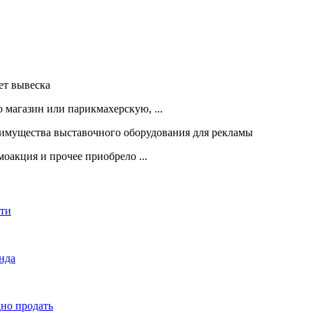
 магазин или парикмахерскую, ...
оакция и прочее приобрело ...
сти
енда
дно продать