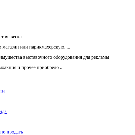
 магазин или парикмахерскую, ...
оакция и прочее приобрело ...
сти
енда
дно продать