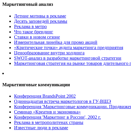
Маркетинговый анализ
Летние мотивы в рекламе
Десять заповедей рекламы
Реклама в метро
Что такое брендинг
Ставки в новом сезоне
Измерительная линейка для промо акций
«Критические точки» аудита маркетинга предприятия
Ценообразование внутри холдинга
SWOT-анализ в разработке маркетинговой стратегии
Маркетинговая стратегия на рынке товаров длительного 
Маркетинговые коммуникации
Конференция BrandsPoint 2002
Одиннадцатая встреча маркетологов в ГУ-ВШЭ
Конференция 'Маркетинговые коммуникации. Продвижени
Семинар «Креатив и экономика»
Конференция 'Маркетинг в России', 2002 г.
Реклама в метрополитенах страны
Известные люди в рекламе