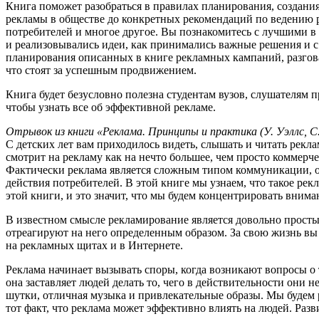
Книга поможет разобраться в правилах планирования, создания
рекламы в обществе до конкретных рекомендаций по ведению р
потребителей и многое другое.
Вы познакомитесь с лучшими в м
и реализовывались идеи, как принимались важные решения и 
планирования описанных в книге рекламных кампаний, разгова
что стоят за успешным продвижением.
Книга будет безусловно полезна студентам вузов, слушателям 
чтобы узнать все об эффективной рекламе.
Отрывок из книги «Реклама. Принципы и практика (У. Уэллс, 
С детских лет вам приходилось видеть, слышать и читать рекл
смотрит на рекламу как на нечто большее, чем просто коммер
Фактически реклама является сложным типом коммуникации, ос
действия потребителей. В этой книге мы узнаем, что такое ре
этой книги, и это значит, что мы будем концентрировать вним
В известном смысле рекламирование является довольно простым
отреагируют на него определенным образом. За свою жизнь вы
на рекламных щитах и в Интернете.
Реклама начинает вызывать споры, когда возникают вопросы о т
она заставляет людей делать то, чего в действительности они 
шутки, отличная музыка и привлекательные образы. Мы будем ра
тот факт, что реклама может эффективно влиять на людей. Раз