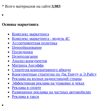
* Всего материалов на сайте:
3,983
Основы маркетинга
Комплекс маркетинга
Комплекс маркетинга - модель 4С
Ассортиментная политика
Ценообразование
Посредники
Целеполагание
Анализ конкурентов
Матрица Ансоффа
Стратегия корпоративного айкидо
Конкурентные стратегии по Дж.Трауту и Э.Райсу
Реклама на волнах радиостанций страны
Эффективная реклама на упаковке и чеках
Реклама в спорте
Размещение рекламы на частных автомобилях
Реклама в такси