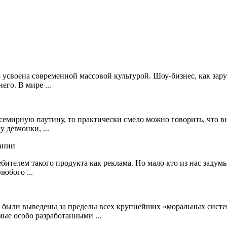
о усвоена современной массовой культурой. Шоу-бизнес, как зар
его. В мире ...
семирную паутину, то практически смело можно говорить, что в
 девчонки, ...
ителем такого продукта как реклама. Но мало кто из нас задумы
любого ...
и - были выведены за пределы всех крупнейших «моральных сист
ые особо разработанными ...