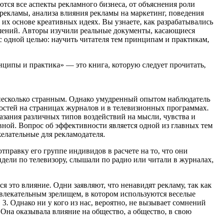
тся все аспекты рекламного бизнеса, от объяснения роли
рекламы, анализа влияния рекламы на маркетинг, поведения
их основе креативных идеях. Вы узнаете, как разрабатывались
ешений. Авторы изучили реальные документы, касающиеся
 одной целью: научить читателя тем принципам и практикам,
нципы и практика» — это книга, которую следует прочитать,
м несколько странным. Однако умудренный опытом наблюдатель
остей на страницах журналов и в телевизионных программах.
азания различных типов воздействий на мысли, чувства и
вной. Вопрос об эффективности является одной из главных тем
желательные для рекламодателя.
правку его группе индивидов в расчете на то, что они
дели по телевизору, слышали по радио или читали в журналах,
я это влияние. Одни заявляют, что ненавидят рекламу, так как
 увлекательным зрелищем, в котором используются веселые
3. Однако ни у кого из нас, вероятно, не вызывает сомнений
Она оказывала влияние на общество, а общество, в свою