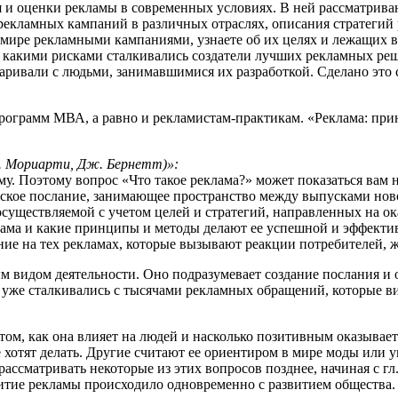
 и оценки рекламы в современных условиях. В ней рассматриваю
екламных кампаний в различных отраслях, описания стратегий 
ире рекламными кампаниями, узнаете об их целях и лежащих в 
с какими рисками сталкивались создатели лучших рекламных р
ривали с людьми, занимавшимися их разработкой. Сделано это с
программ МВА, а равно и рекламистам-практикам. «Реклама: при
С. Мориарти, Дж. Бернетт)»:
аму. Поэтому вопрос «Что такое реклама?» может показаться ва
ческое послание, занимающее пространство между выпусками нов
уществляемой с учетом целей и стратегий, направленных на ок
клама и какие принципы и методы делают ее успешной и эффекти
ание на тех рекламах, которые вызывают реакции потребителей, 
 видом деятельности. Оно подразумевает создание послания и от
 уже сталкивались с тысячами рекламных обращений, которые ви
ом, как она влияет на людей и насколько позитивным оказываетс
не хотят делать. Другие считают ее ориентиром в мире моды или
ссматривать некоторые из этих вопросов позднее, начиная с гл. 
витие рекламы происходило одновременно с развитием общества. 