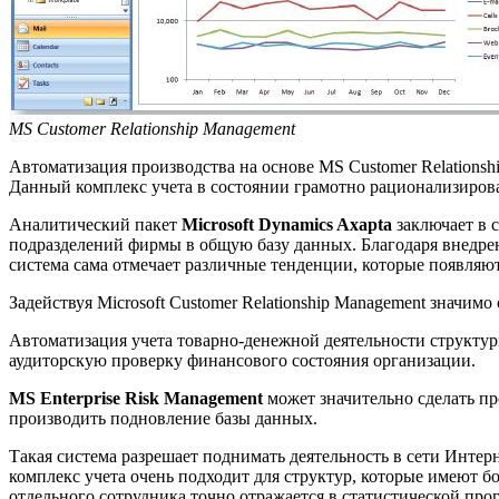
MS Customer Relationship Management
Автоматизация производства на основе MS Customer Relations
Данный комплекс учета в состоянии грамотно рационализирова
Аналитический пакет
Microsoft Dynamics Axapta
заключает в 
подразделений фирмы в общую базу данных. Благодаря внедре
система сама отмечает различные тенденции, которые появляютс
Задействуя Microsoft Customer Relationship Management значи
Автоматизация учета товарно-денежной деятельности структур
аудиторскую проверку финансового состояния организации.
MS Enterprise Risk Management
может значительно сделать п
производить подновление базы данных.
Такая система разрешает поднимать деятельность в сети Интер
комплекс учета очень подходит для структур, которые имеют 
отдельного сотрудника точно отражается в статистической про