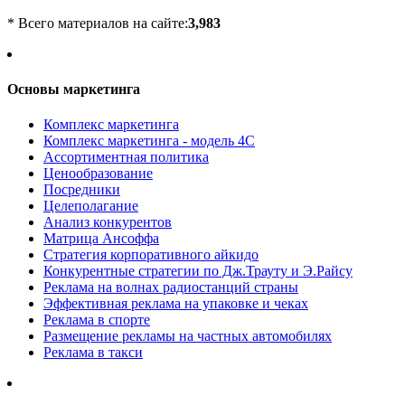
* Всего материалов на сайте:
3,983
Основы маркетинга
Комплекс маркетинга
Комплекс маркетинга - модель 4С
Ассортиментная политика
Ценообразование
Посредники
Целеполагание
Анализ конкурентов
Матрица Ансоффа
Стратегия корпоративного айкидо
Конкурентные стратегии по Дж.Трауту и Э.Райсу
Реклама на волнах радиостанций страны
Эффективная реклама на упаковке и чеках
Реклама в спорте
Размещение рекламы на частных автомобилях
Реклама в такси