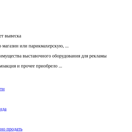
 магазин или парикмахерскую, ...
оакция и прочее приобрело ...
сти
енда
дно продать