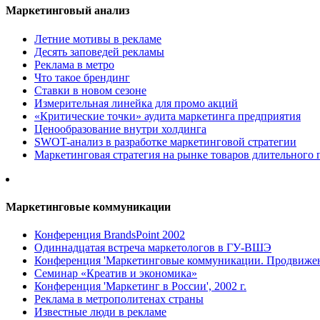
Маркетинговый анализ
Летние мотивы в рекламе
Десять заповедей рекламы
Реклама в метро
Что такое брендинг
Ставки в новом сезоне
Измерительная линейка для промо акций
«Критические точки» аудита маркетинга предприятия
Ценообразование внутри холдинга
SWOT-анализ в разработке маркетинговой стратегии
Маркетинговая стратегия на рынке товаров длительного 
Маркетинговые коммуникации
Конференция BrandsPoint 2002
Одиннадцатая встреча маркетологов в ГУ-ВШЭ
Конференция 'Маркетинговые коммуникации. Продвижени
Семинар «Креатив и экономика»
Конференция 'Маркетинг в России', 2002 г.
Реклама в метрополитенах страны
Известные люди в рекламе