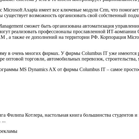
Microsoft Axapta имеет все ключевые модули Crm, что помогает
 существует возможность организовать свой собственный подхо
Management сможет быть организована автоматизация управления
могут реализовать профессионалы прославленной ИТ-компании C
M , а также ее дополнений на территории РФ. Корпорация Micros
амму в очень многих фирмах. У фирмы Columbus IT уже имеются
е оптовой торговли, автомобильных перевозок, строительства, 
ограммы MS Dynamics AX от фирмы Columbus IT – самое просто
га Филипа Котлера, настольная книга большинства студентов и 
...