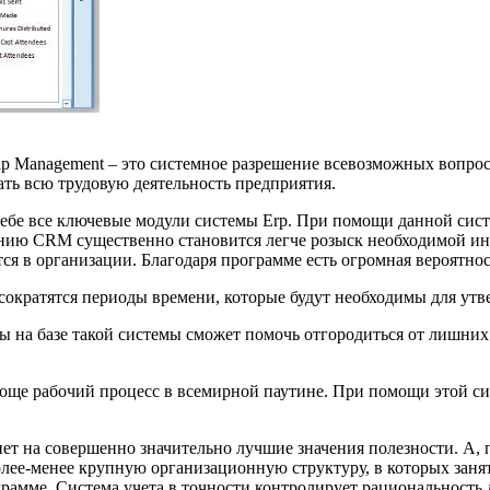
hip Management – это системное разрешение всевозможных вопро
ть всю трудовую деятельность предприятия.
себе все ключевые модули системы Erp. При помощи данной сис
нию CRM существенно становится легче розыск необходимой ин
я в организации. Благодаря программе есть огромная вероятност
мо сократятся периоды времени, которые будут необходимы для у
ы на базе такой системы сможет помочь отгородиться от лишних
роще рабочий процесс в всемирной паутине. При помощи этой 
нет на совершенно значительно лучшие значения полезности. А, 
более-менее крупную организационную структуру, в которых зан
грамме. Система учета в точности контролирует рациональность