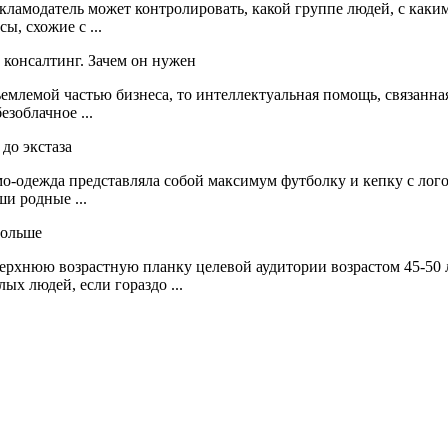
ламодатель может контролировать, какой группе людей, с каким
ы, схожие с ...
млемой частью бизнеса, то интеллектуальная помощь, связанна
зоблачное ...
о-одежда представляла собой максимум футболку и кепку с лого
и родные ...
рхнюю возрастную планку целевой аудитории возрастом 45-50 ле
х людей, если гораздо ...