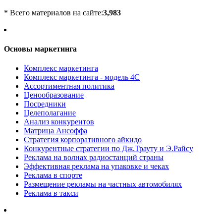
* Всего материалов на сайте:
3,983
Основы маркетинга
Комплекс маркетинга
Комплекс маркетинга - модель 4С
Ассортиментная политика
Ценообразование
Посредники
Целеполагание
Анализ конкурентов
Матрица Ансоффа
Стратегия корпоративного айкидо
Конкурентные стратегии по Дж.Трауту и Э.Райсу
Реклама на волнах радиостанций страны
Эффективная реклама на упаковке и чеках
Реклама в спорте
Размещение рекламы на частных автомобилях
Реклама в такси