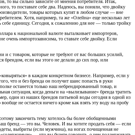
в, то вы сильно зависите от мнения потребителя. Итак,
ого, то поставьте себе два. Надеюсь, вы поняли, что двойку
производители, товары которых купят в любом случае — вне
ребителем. Хотя, например, та же «Олейна» еще несколько лет
ь себе единицу. Сегодня, к сожалению для нее — только тройку
оллара к национальной валюте выталкивает импортеров,
не очень импортозависима, то ставьте себе двойку. Если
рии и с товаром, которые не требуют от вас больших усилий,
ся брендом, если вы этого не делали до сих пор, или
«ковыряться» в каждом конкретном бизнесе. Например, если у
ого, что и без бренда он получит шанс попасть в руки
 полке останется только наш небрендированный товар, и
льная ситуация, когда деньги на «вылизывание» бренда тратить
мер, один из наших брендов питьевой воды сегодня в одной из
 вообще не остается ничего кроме как взять эту воду на пробу
 Поэтому закончить тему хотелось бы более обобщенными
 Ваш бренд — это вы. Человек. И вы хотите продать себя — если
одеты, выбриты (если мужчина), на ногах почищенная не
м «содержимым» — что вы будете говорить, о чем поддерживать