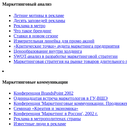
Маркетинговый анализ
Летние мотивы в рекламе
Десять заповедей рекламы
Реклама в метро
Что такое брендинг
Ставки в новом сезоне
Измерительная линейка для промо акций
«Критические точки» аудита маркетинга предприятия
Ценообразование внутри холдинга
SWOT-анализ в разработке маркетинговой стратегии
Маркетинговая стратегия на рынке товаров длительного 
Маркетинговые коммуникации
Конференция BrandsPoint 2002
Одиннадцатая встреча маркетологов в ГУ-ВШЭ
Конференция 'Маркетинговые коммуникации. Продвижени
Семинар «Креатив и экономика»
Конференция 'Маркетинг в России', 2002 г.
Реклама в метрополитенах страны
Известные люди в рекламе