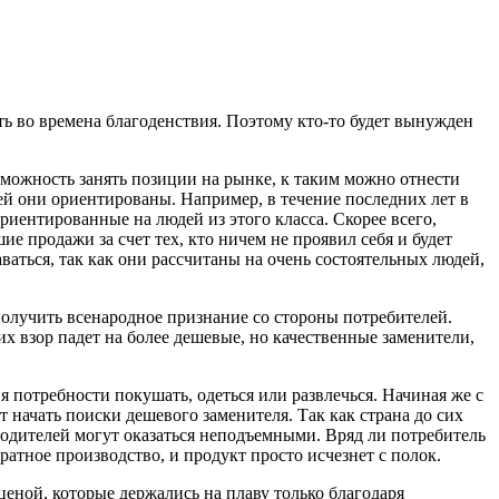
ть во времена благоденствия. Поэтому кто-то будет вынужден
озможность занять позиции на рынке, к таким можно отнести
ей они ориентированы. Например, в течение последних лет в
ориентированные на людей из этого класса. Скорее всего,
ие продажи за счет тех, кто ничем не проявил себя и будет
аться, так как они рассчитаны на очень состоятельных людей,
олучить всенародное признание со стороны потребителей.
х взор падет на более дешевые, но качественные заменители,
 потребности покушать, одеться или развлечься. Начиная же с
 начать поиски дешевого заменителя. Так как страна до сих
водителей могут оказаться неподъемными. Вряд ли потребитель
тное производство, и продукт просто исчезнет с полок.
ценой, которые держались на плаву только благодаря