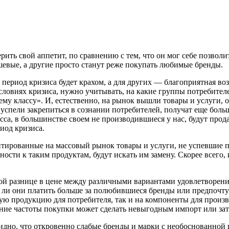
ить свой аппетит, по сравнению с тем, что он мог себе позволи
ешевые, а другие просто станут реже покупать любимые бренды.
х период кризиса будет крахом, а для других — благоприятная в
словиях кризиса, нужно учитывать, на какие группы потребител
нему классу». И, естественно, на рынок вышли товары и услуги, 
 успели закрепиться в сознании потребителей, получат еще больш
а, в большинстве своем не производившиеся у нас, будут продав
иод кризиса.
нтированные на массовый рынок товары и услуги, не успевшие п
ти к таким продуктам, будут искать им замену. Скорее всего, и
ой разнице в цене между различными вариантами удовлетворения
ы ли они платить больше за полюбившиеся бренды или предпочтут
ную продукцию для потребителя, так и на компоненты для произ
ие частоты покупки может сделать невыгодным импорт или затра
видно, что откровенно слабые бренды и марки с необоснованной 