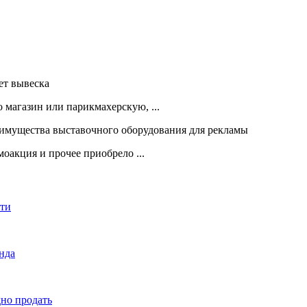
 магазин или парикмахерскую, ...
оакция и прочее приобрело ...
сти
енда
дно продать