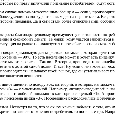
которые по праву заслужили признание потребителем, будут оста
ом случае помочь отечественным брендам — если у производител
более удачливых конкурентов, выходят на первые места. Все, что
тороны продавца. Да и сети стали более сговорчивыми, особенно
для роста благодаря ценовому преимуществу и готовности потре
ды и сэкономить деньги. Те марки, кому удастся закрепиться в 
 ситуация на рынке нормализуется и потребитель снова сможет б
говорю крамольную для маркетологов мысль, которая звучит так:
и Украине — 90%. То есть население может и хочет есть индейку, 
о это мы отвлеклись… Так вот. В теории, производителю индейк
везти его до этой самой полки. И все! Ну, если очень хочется, 
производителя» называют такой рынок, где он устанавливает пра
производителя непонятен
ективное мнение по поводу всех категорий, в которых мы можем
ой «3» — с максимальной. Например, автопроизводителей в наш
дители автомобилей попадают в категорию с оценкой «1». А прои
ам присвоена цифра «3». Посерединке расположились Прачечные
ями. Несмотря на то, что за окном кризис, забывать о том, что 
 критично зависят от мнения потребителя, то поставьте три. Нап