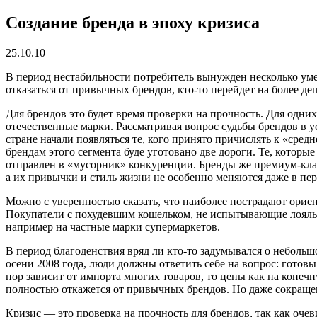
Создание бренда в эпоху кризиса
25.10.10
В период нестабильности потребитель вынужден несколько умер
отказаться от привычных брендов, кто-то перейдет на более д
Для брендов это будет время проверки на прочность. Для одни
отечественные марки.
Рассматривая вопрос судьбы брендов в у
стране начали появляться те, кого принято причислять к «сред
брендам этого сегмента буде уготовано две дороги. Те, которые
отправлен в «мусорник» конкуренции. Бренды же премиум-класс
а их привычки и стиль жизни не особенно меняются даже в пер
Можно с уверенностью сказать, что наиболее пострадают орие
Покупатели с похудевшим кошельком, не испытывающие лояльнос
например на частные марки супермаркетов.
В период благоденствия вряд ли кто-то задумывался о небольш
осени 2008 года, люди должны ответить себе на вопрос: готов
пор зависит от импорта многих товаров, то цены как на конеч
полностью откажется от привычных брендов. Но даже сокращен
Кризис — это проверка на прочность для брендов, так как оче