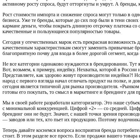
активному росту спроса, будут отторгнуты и умрут. А бренды, 
Рост стоимости импорта и снижение спроса могут только в одн
бизнеса. Уже те бренды, которые до сих пор были в тени своих 
кармане деньги, чтобы покрыть длинную отсрочку платежа со с
качественные и пользующиеся популярностью товары.
Сегодня у отечественных марок есть прекрасная возможность 
качественным характеристикам смогут заменить привычные брен
благоприятную почву для входа в более дорогой сегмент, когда
Не все категории одинаково нуждаются в брендировании. Тут я 
Вот, возьмем, к примеру, индейку. Нехватка, которой в России 
Представляете, как здорово живут производители индейки?! Н
народ с первого взгляда начал отличать продукт на полке, и до
сегодня является типичной для рынка производителя. «Рынком 
готовы его покупать, то смысл в маркетинге и брендинге для 
Мы в своей работе разработали категоризатор. Это наше субъ
с минимальной конкуренцией. Цифрой «2» — со средней. Цифр
брендинг они не будут. Значит, с нашей точки зрения произво
— заводов или тех, кто пьет их продукцию. Поэтому водочник
Теперь давайте коснемся вопроса восприятия бренда потребител
стоит. В этом разделе все просто. Если продажи вашего товара