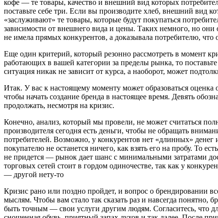
кофе — те товары, качество и внешний вид которых потребитель
поставьте себе три. Если вы производите хлеб, внешний вид кот
«заслуживают» те товары, которые будут покупаться потребите
зависимости от внешнего вида и цены. Таких немного, но они 
не имела прямых конкурентов, а доказывала потребителю, что 
Еще один критерий, который резонно рассмотреть в момент кр
работающих в вашей категории за пределы рынка, то поставьте 
ситуация никак не зависит от курса, а наоборот, может подтолк
Итак. У вас к настоящему моменту может образоваться оценка от
чтобы начать создание бренда в настоящее время. Девять обозна
продолжать, несмотря на кризис.
Конечно, анализ, который мы провели, не может считаться пол
производителя сегодня есть деньги, чтобы не обращать внимание
потребителей. Возможно, у конкурентов нет «длинных» денег и
покупателю не останется ничего, как взять его на пробу. То е
не придется — рынок дает шанс с минимальными затратами дос
торговых сетей стоит в гордом одиночестве, так как у конкуре
— другой нету-то
Кризис рано или поздно пройдет, и вопрос о брендировании вс
мыслям. Чтобы вам стало так сказать раз и навсегда понятно, 
быть точным — свои услуги другим людям. Согласитесь, что д
сношенная обувь, приятный запах духов и так далее. После п