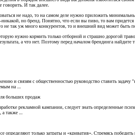
 говорить. И так далее.
ироваться не надо, то на самом деле нужно приложить минимальн
й-никакой, но бренд. Понятно, что если вы пиво, то вам придет
го не так уж много конкурентов, то и внешний вид может быть п
которую нужно кормить только отборной и страшно дорогой траво
ультата, а что нет. Поэтому перед началом брендинга найдите т
нию и связям с общественностью руководство ставить задачу "н
мым на ...
азработке рекламной кампании, следует знать определенные псих
а также ...
все определяют только затраты и «криватив». Стремясь победить 