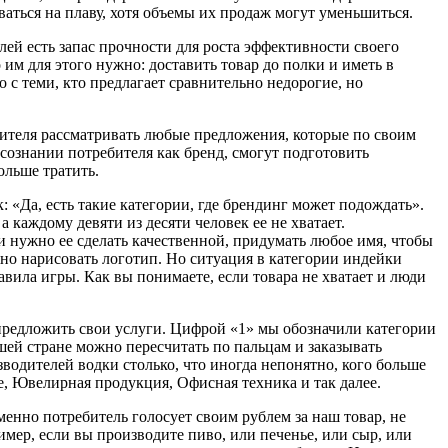
ваться на плаву, хотя объемы их продаж могут уменьшиться.
ей есть запас прочности для роста эффективности своего
 им для этого нужно: доставить товар до полки и иметь в
 с теми, кто предлагает сравнительно недорогие, но
бителя рассматривать любые предложения, которые по своим
сознании потребителя как бренд, смогут подготовить
ольше тратить.
 «Да, есть такие категории, где брендинг может подождать».
а каждому девяти из десяти человек ее не хватает.
и нужно ее сделать качественной, придумать любое имя, чтобы
можно нарисовать логотип. Но ситуация в категории индейки
вила игры. Как вы понимаете, если товара не хватает и люди
 предложить свои услуги. Цифрой «1» мы обозначили категории
ей стране можно пересчитать по пальцам и заказывать
зводителей водки столько, что иногда непонятно, кого больше
, Ювелирная продукция, Офисная техника и так далее.
именно потребитель голосует своим рублем за наш товар, не
ример, если вы производите пиво, или печенье, или сыр, или