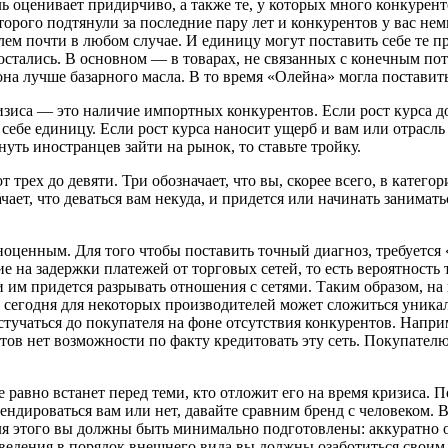
 оценивает придирчиво, а также те, у которых много конкуренто
орого подтянули за последние пару лет и конкурентов у вас немн
лем почти в любом случае. И единицу могут поставить себе те 
остались. В основном — в товарах, не связанных с конечным пот
она лучше базарного масла. В то время «Олейна» могла поставит
изиса — это наличие импортных конкурентов. Если рост курса д
себе единицу. Если рост курса наносит ущерб и вам или отрасль 
нуть иностранцев зайти на рынок, то ставьте тройку.
 трех до девяти. Три обозначает, что вы, скорее всего, в катего
чает, что деваться вам некуда, и придется или начинать занимать
ноценным. Для того чтобы поставить точный диагноз, требуется 
 на задержки платежей от торговых сетей, то есть вероятность т
 им придется разрывать отношения с сетями. Таким образом, на
сть сегодня для некоторых производителей может сложиться уника
тучаться до покупателя на фоне отсутствия конкурентов. Напри
нтов нет возможности по факту кредитовать эту сеть. Покупателю
е равно встанет перед теми, кто отложит его на время кризиса.
брендироваться вам или нет, давайте сравним бренд с человеком.
ля этого вы должны быть минимально подготовлены: аккуратно 
риведения в порядок внешнего вида вы должны озаботиться свои