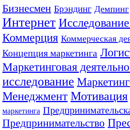
Бизнесмен
Брэндинг
Демпинг
Интернет
Исследование
Коммерция
Коммерческая де
Логис
Концепция маркетинга
Маркетинговая деятельно
исследование
Маркетинг
Мотивация
Менеджмент
Предпринимательска
маркетинга
Прес
Предпринимательство