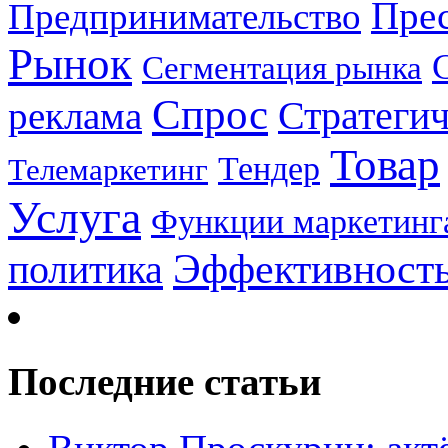
Прес
Предпринимательство
Рынок
Сегментация рынка
Спрос
Стратеги
реклама
Товар
Тендер
Телемаркетинг
Услуга
Функции маркетинг
Эффективност
политика
Последние статьи