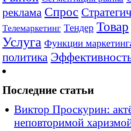
Спрос
Стратеги
реклама
Товар
Тендер
Телемаркетинг
Услуга
Функции маркетинг
Эффективност
политика
Последние статьи
Виктор Проскурин: актё
неповторимой харизмо