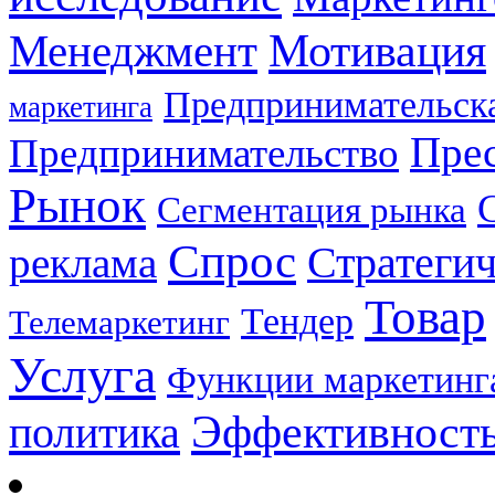
Мотивация
Менеджмент
Предпринимательска
маркетинга
Прес
Предпринимательство
Рынок
Сегментация рынка
Спрос
Стратеги
реклама
Товар
Тендер
Телемаркетинг
Услуга
Функции маркетинг
Эффективност
политика