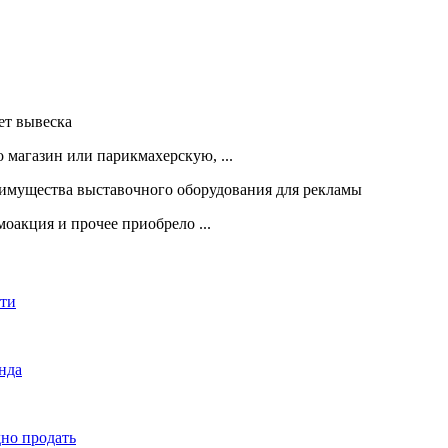
 магазин или парикмахерскую, ...
оакция и прочее приобрело ...
сти
енда
дно продать