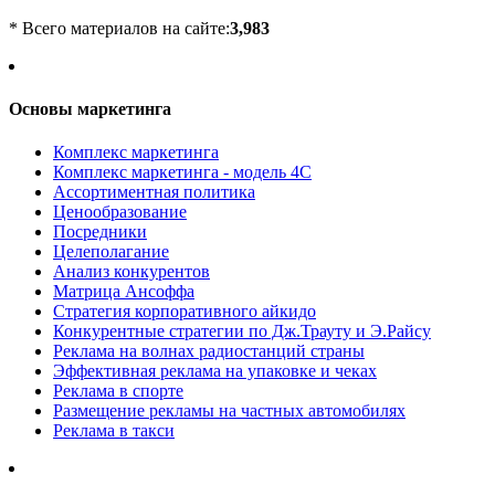
* Всего материалов на сайте:
3,983
Основы маркетинга
Комплекс маркетинга
Комплекс маркетинга - модель 4С
Ассортиментная политика
Ценообразование
Посредники
Целеполагание
Анализ конкурентов
Матрица Ансоффа
Стратегия корпоративного айкидо
Конкурентные стратегии по Дж.Трауту и Э.Райсу
Реклама на волнах радиостанций страны
Эффективная реклама на упаковке и чеках
Реклама в спорте
Размещение рекламы на частных автомобилях
Реклама в такси