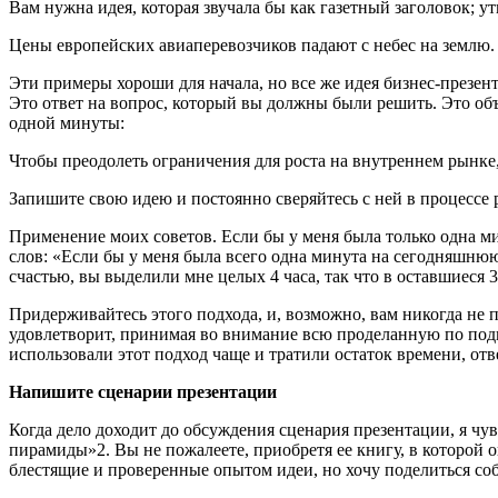
Вам нужна идея, которая звучала бы как газетный заголовок; у
Цены европейских авиаперевозчиков падают с небес на землю.
Эти примеры хороши для начала, но все же идея бизнес-презе
Это ответ на вопрос, который вы должны были решить. Это об
одной минуты:
Чтобы преодолеть ограничения для роста на внутреннем рынке
Запишите свою идею и постоянно сверяйтесь с ней в процессе 
Применение моих советов. Если бы у меня была только одна ми
слов: «Если бы у меня была всего одна минута на сегодняшн
счастью, вы выделили мне целых 4 часа, так что в оставшиеся 
Придерживайтесь этого подхода, и, возможно, вам никогда не п
удовлетворит, принимая во внимание всю проделанную по подго
использовали этот подход чаще и тратили остаток времени, отв
Напишите сценарии презентации
Когда дело доходит до обсуждения сценария презентации, я ч
пирамиды»2. Вы не пожалеете, приобретя ее книгу, в которой о
блестящие и проверенные опытом идеи, но хочу поделиться с