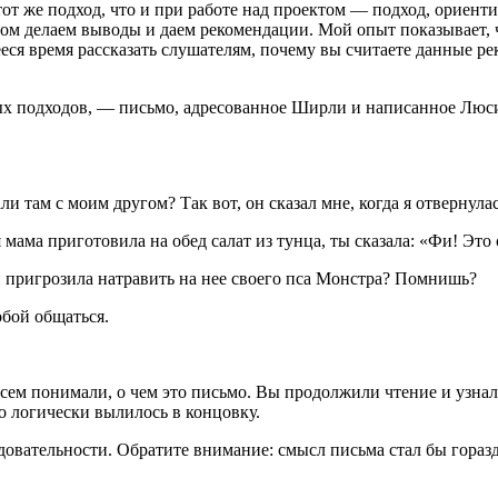
м тот же подход, что и при работе над проектом — подход, ори
ом делаем выводы и даем рекомендации. Мой опыт показывает, 
ееся время рассказать слушателям, почему вы считаете данные 
подходов, — письмо, адресованное Ширли и написанное Люси, е
 там с моим другом? Так вот, он сказал мне, когда я отвернулас
мама приготовила на обед салат из тунца, ты сказала: «Фи! Это
е и пригрозила натравить на нее своего пса Монстра? Помнишь?
тобой общаться.
овсем понимали, о чем это письмо. Вы продолжили чтение и узнал
то логически вылилось в концовку.
вательности. Обратите внимание: смысл письма стал бы гораздо