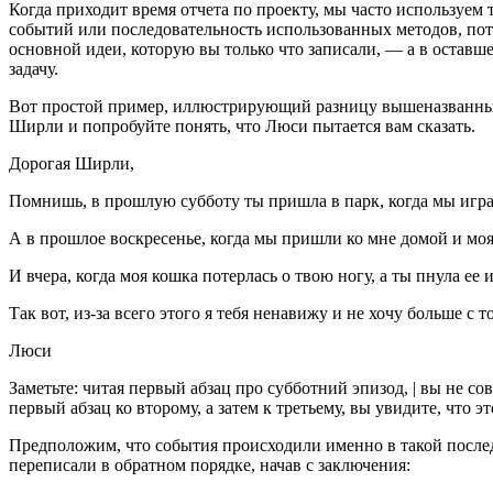
Когда приходит время отчета по проекту, мы часто используе
событий или последовательность использованных методов, пот
основной идеи, которую вы только что записали, — а в оставш
задачу.
Вот простой пример, иллюстрирующий разницу вышеназванных 
Ширли и попробуйте понять, что Люси пытается вам сказать.
Дорогая Ширли,
Помнишь, в прошлую субботу ты пришла в парк, когда мы играли
А в прошлое воскресенье, когда мы пришли ко мне домой и моя 
И вчера, когда моя кошка потерлась о твою ногу, а ты пнула е
Так вот, из-за всего этого я тебя ненавижу и не хочу больше с 
Люси
Заметьте: читая первый абзац про субботний эпизод, | вы не с
первый абзац ко второму, а затем к третьему, вы увидите, что э
Предположим, что события происходили именно в такой последо
переписали в обратном порядке, начав с заключения: