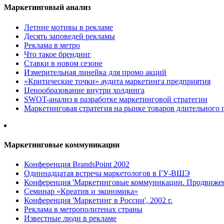
Маркетинговый анализ
Летние мотивы в рекламе
Десять заповедей рекламы
Реклама в метро
Что такое брендинг
Ставки в новом сезоне
Измерительная линейка для промо акций
«Критические точки» аудита маркетинга предприятия
Ценообразование внутри холдинга
SWOT-анализ в разработке маркетинговой стратегии
Маркетинговая стратегия на рынке товаров длительного 
Маркетинговые коммуникации
Конференция BrandsPoint 2002
Одиннадцатая встреча маркетологов в ГУ-ВШЭ
Конференция 'Маркетинговые коммуникации. Продвижени
Семинар «Креатив и экономика»
Конференция 'Маркетинг в России', 2002 г.
Реклама в метрополитенах страны
Известные люди в рекламе