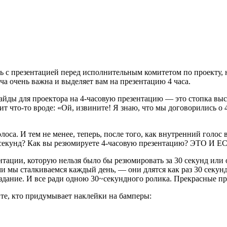
ь с презентацией перед исполнительным комитетом по проекту, 
ча очень важна и выделяет вам на презентацию 4 часа.
айды для проектора на 4-часовую презентацию — это стопка выс
рит что-то вроде: «Ой, извините! Я знаю, что мы договорились о 
а. И тем не менее, теперь, после того, как внутренний голос 
 30 секунд? Как вы резюмируете 4-часовую презентацию? ЭТО
ентации, которую нельзя было бы резюмировать за 30 секунд ил
ы сталкиваемся каждый день, — они длятся как раз 30 секунд. (
создание. И все ради одною 30~секундного ролика. Прекрасные п
те, кто придумывает наклейки на бамперы: