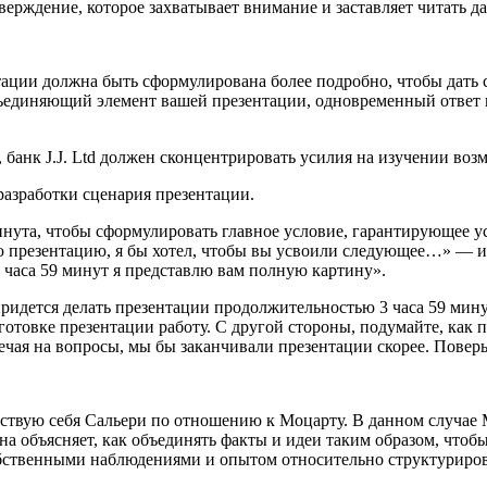
тверждение, которое захватывает внимание и заставляет читать д
нтации должна быть сформулирована более подробно, чтобы дать
ъединяющий элемент вашей презентации, одновременный ответ на
, банк J.J. Ltd должен сконцентрировать усилия на изучении в
разработки сценария презентации.
нута, чтобы сформулировать главное условие, гарантирующее ус
юю презентацию, я бы хотел, чтобы вы усвоили следующее…» — 
3 часа 59 минут я представлю вам полную картину».
ридется делать презентации продолжительностью 3 часа 59 минут. 
товке презентации работу. С другой стороны, подумайте, как п
ечая на вопросы, мы бы заканчивали презентации скорее. Поверьт
увствую себя Сальери по отношению к Моцарту. В данном случае
на объясняет, как объединять факты и идеи таким образом, чтоб
обственными наблюдениями и опытом относительно структуриро