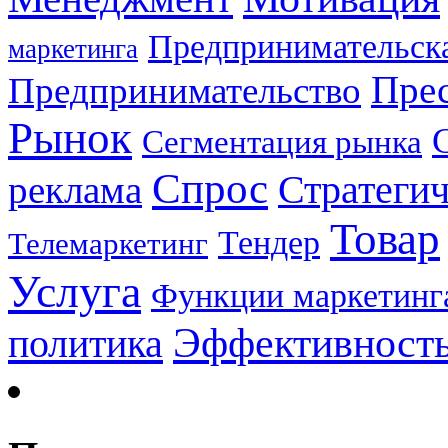
Предпринимательска
маркетинга
Прес
Предпринимательство
Рынок
Сегментация рынка
Спрос
Стратеги
реклама
Товар
Тендер
Телемаркетинг
Услуга
Функции маркетинг
Эффективност
политика