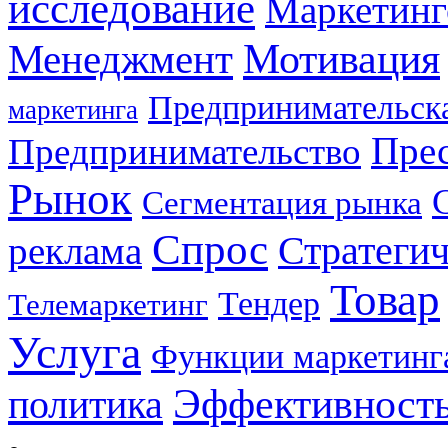
исследование
Маркетинг
Мотивация
Менеджмент
Предпринимательска
маркетинга
Прес
Предпринимательство
Рынок
Сегментация рынка
Спрос
Стратеги
реклама
Товар
Тендер
Телемаркетинг
Услуга
Функции маркетинг
Эффективност
политика