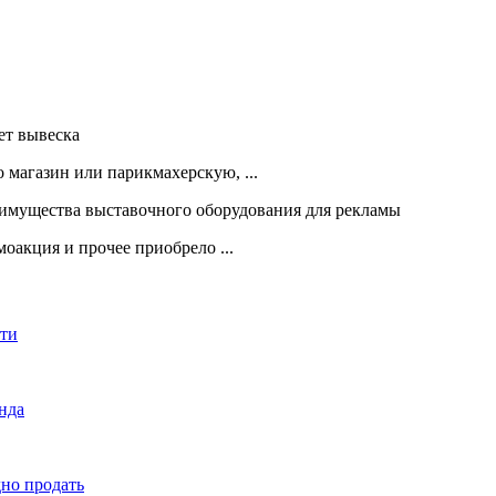
 магазин или парикмахерскую, ...
оакция и прочее приобрело ...
сти
енда
дно продать