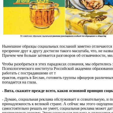
Нынешние образцы социальных посланий заметно отличаются от
презрение друг к другу достигли такого масштаба, что, не наз
Причем чем больше затевается разговоров об отзывчивости, ми
Чтобы разобраться в этих парадоксах сознания, мы обратилис
Психологического института Российской академии образовани
работать с пострадавшими от т
ерактов, ездить в Беслан, готовить группы офицеров различны
попадается на глаза.
- Вита, скажите прежде всего, каков основной принцип соц
- Думаю, социальная реклама обслуживает и сознательную, и
принадлежность к великой стране. А сейчас мы этого ощущени
самостоятельно решать не умеет, социальная реклама может дат
противоречат эгоизму. Этим социальная реклама и отличается 