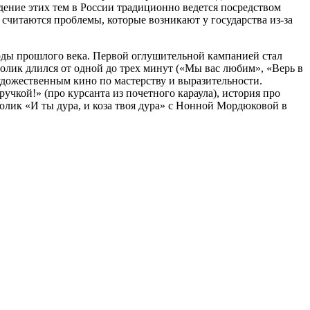
дение этих тем в России традиционно ведется посредством
считаются проблемы, которые возникают у государства из-за
 годы прошлого века. Первой оглушительной кампанией стал
ролик длился от одной до трех минут («Мы вас любим», «Верь в
 художественным кино по мастерству и выразительности.
чкой!» (про курсанта из почетного караула), история про
олик «И ты дура, и коза твоя дура» с Нонной Мордюковой в