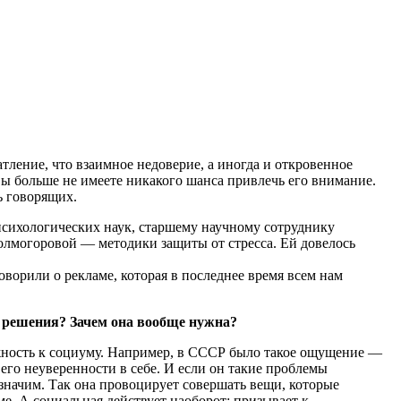
ление, что взаимное недоверие, а иногда и откровенное
 вы больше не имеете никакого шанса привлечь его внимание.
ь говорящих.
 психологических наук, старшему научному сотруднику
лмогоровой — методики защиты от стресса. Ей довелось
оворили о рекламе, которая в последнее время всем нам
ет решения? Зачем она вообще нужна?
ежность к социуму. Например, в СССР было такое ощущение —
его неуверенности в себе. И если он такие проблемы
с значим. Так она провоцирует совершать вещи, которые
ме. А социальная действует наоборот: призывает к