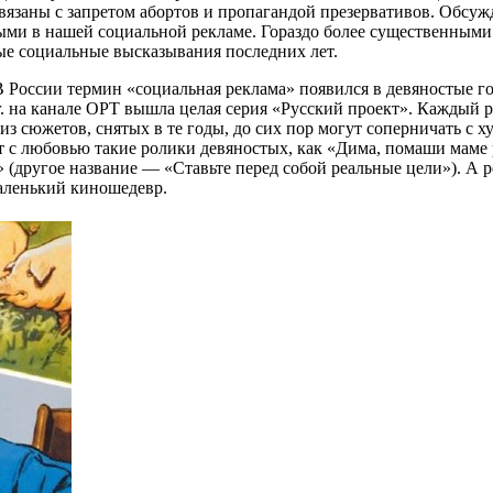
вязаны с запретом абортов и пропагандой презервативов. Обсуж
ыми в нашей социальной рекламе. Гораздо более существенными 
ые социальные высказывания последних лет.
. В России термин «социальная реклама» появился в девяностые
гг. на канале ОРТ вышла целая серия «Русский проект». Каждый 
е из сюжетов, снятых в те годы, до сих пор могут соперничать с
с любовью такие ролики девяностых, как «Дима, помаши маме ру
(другое название — «Ставьте перед собой реальные цели»). А р
аленький киношедевр.