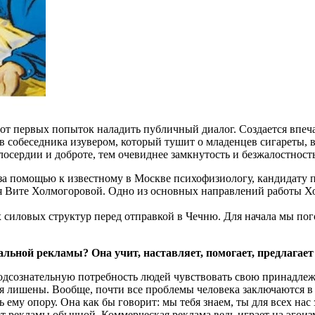
 первых попыток наладить публичный диалог. Создается впечат
вав собеседника изувером, который тушит о младенцев сигареты,
лосердии и доброте, тем очевиднее замкнутость и безжалостност
ь за помощью к известному в Москве психофизиологу, кандидату
я Вите Холмогоровой. Одно из основных направлений работы Хо
х силовых структур перед отправкой в Чечню. Для начала мы пог
иальной рекламы? Она учит, наставляет, помогает, предлага
 подсознательную потребность людей чувствовать свою принадл
я лишены. Вообще, почти все проблемы человека заключаются в 
ь ему опору. Она как бы говорит: мы тебя знаем, ты для всех на
от рекламы обычной. Коммерческая реклама ведь играет на эгоиз