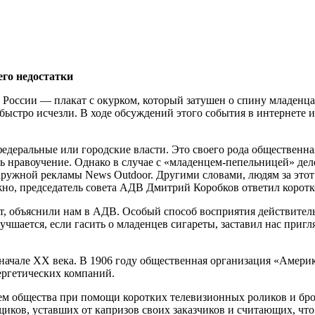
его недостатки
 России — плакат с окурком, который затушен о спину младенца
 быстро исчезли. В ходе обсуждений этого события в интернете
едеральные или городские власти.
Это своего рода общественная
ь нравоучение. Однако в случае с «младенцем-пепельницей» дело
жной рекламы News Outdoor. Другими словами, людям за этот п
жно, председатель совета АДВ Дмитрий Коробков ответил коротк
т, объяснили нам в АДВ. Особый способ восприятия действитель
чшается, если гасить о младенцев сигареты, заставил нас пригля
 начале XX века. В 1906 году общественная организация «Амери
ергетических компаний.
ем общества при помощи коротких телевизионных роликов и бро
щиков, уставших от капризов своих заказчиков и считающих, чт