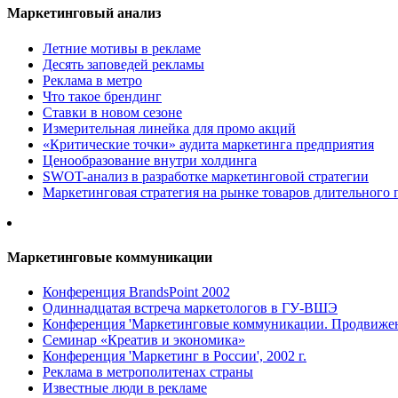
Маркетинговый анализ
Летние мотивы в рекламе
Десять заповедей рекламы
Реклама в метро
Что такое брендинг
Ставки в новом сезоне
Измерительная линейка для промо акций
«Критические точки» аудита маркетинга предприятия
Ценообразование внутри холдинга
SWOT-анализ в разработке маркетинговой стратегии
Маркетинговая стратегия на рынке товаров длительного 
Маркетинговые коммуникации
Конференция BrandsPoint 2002
Одиннадцатая встреча маркетологов в ГУ-ВШЭ
Конференция 'Маркетинговые коммуникации. Продвижени
Семинар «Креатив и экономика»
Конференция 'Маркетинг в России', 2002 г.
Реклама в метрополитенах страны
Известные люди в рекламе