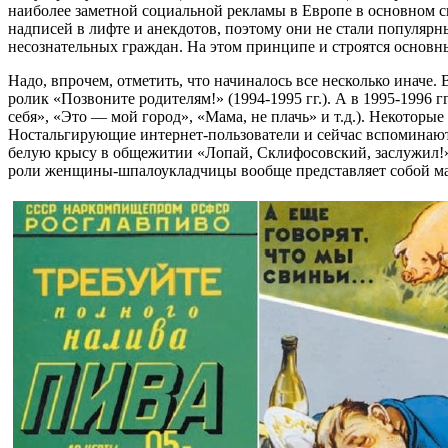
наиболее заметной социальной рекламы в Европе в основном с
надписей в лифте и анекдотов, поэтому они не стали популярн
несознательных граждан. На этом принципе и строятся основн
Надо, впрочем, отметить, что начиналось все несколько иначе
ролик «Позвоните родителям!» (1994-1995 гг.). А в 1995-1996 
себя», «Это — мой город», «Мама, не плачь» и т.д.). Некоторы
Ностальгирующие интернет-пользователи и сейчас вспоминают 
белую крысу в общежитии «Лопай, Склифосовский, заслужил!» 
роли женщины-шпалоукладчицы вообще представляет собой м