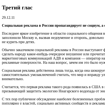
Третий глас
29.12.11
Социальная реклама в России пропагандирует не социум, а 
Последнее яркое изобретение в области социального общения в
заполонили Москву и, вызвав недоумение и оторопь, довольно
не курить при детях.
Обычно заказчиком социальной рекламы в России выступают ф
сделать народу какое-нибудь очередное внушение или прочитат
маркетинговых коммуникаций АДВ и компания — оператор нару
рекламные поверхности. На наш вопрос, зачем им это было ну
Социальная реклама действенна лишь тогда, когда она шокируе
самостоятельных умозаключений считать, что мир и вправду улу
внимательно.
Считается, что первая реклама такого рода появилась в США в
призывающий защитить экологию Ниагарского водопада от эн
С тех пор публичное обсуждение наиболее болезненных пробл
популярно у властей, социально активных сообществ и реклам