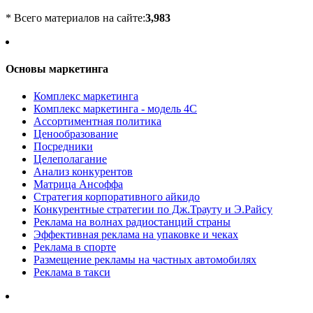
* Всего материалов на сайте:
3,983
Основы маркетинга
Комплекс маркетинга
Комплекс маркетинга - модель 4С
Ассортиментная политика
Ценообразование
Посредники
Целеполагание
Анализ конкурентов
Матрица Ансоффа
Стратегия корпоративного айкидо
Конкурентные стратегии по Дж.Трауту и Э.Райсу
Реклама на волнах радиостанций страны
Эффективная реклама на упаковке и чеках
Реклама в спорте
Размещение рекламы на частных автомобилях
Реклама в такси