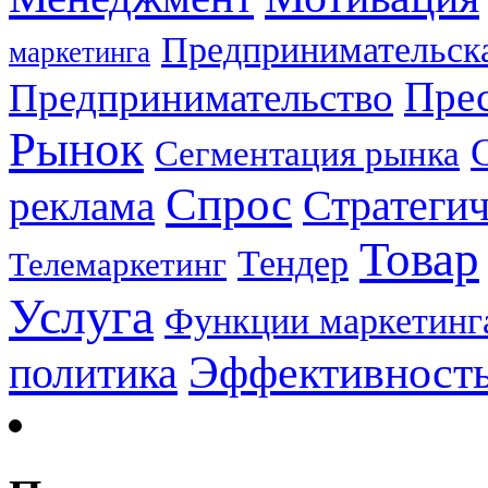
Предпринимательска
маркетинга
Прес
Предпринимательство
Рынок
Сегментация рынка
Спрос
Стратеги
реклама
Товар
Тендер
Телемаркетинг
Услуга
Функции маркетинг
Эффективност
политика