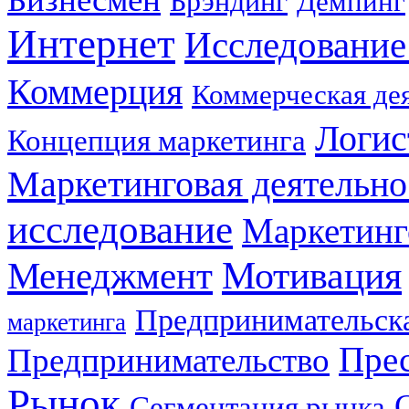
Брэндинг
Демпинг
Интернет
Исследование
Коммерция
Коммерческая де
Логис
Концепция маркетинга
Маркетинговая деятельно
исследование
Маркетинг
Мотивация
Менеджмент
Предпринимательска
маркетинга
Прес
Предпринимательство
Рынок
Сегментация рынка