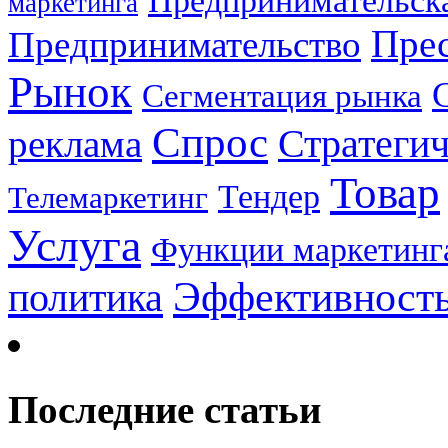
Предпринимательска
маркетинга
Прес
Предпринимательство
Рынок
Сегментация рынка
Спрос
Стратеги
реклама
Товар
Тендер
Телемаркетинг
Услуга
Функции маркетинг
Эффективност
политика
Последние статьи