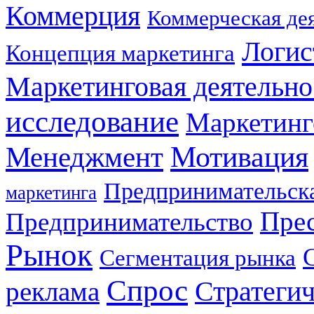
Коммерция
Коммерческая де
Логис
Концепция маркетинга
Маркетинговая деятельно
исследование
Маркетинг
Мотивация
Менеджмент
Предпринимательска
маркетинга
Прес
Предпринимательство
Рынок
Сегментация рынка
Спрос
Стратеги
реклама