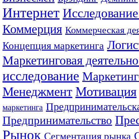
Интернет
Исследование
Коммерция
Коммерческая де
Логис
Концепция маркетинга
Маркетинговая деятельно
исследование
Маркетинг
Мотивация
Менеджмент
Предпринимательска
маркетинга
Прес
Предпринимательство
Рынок
Сегментация рынка