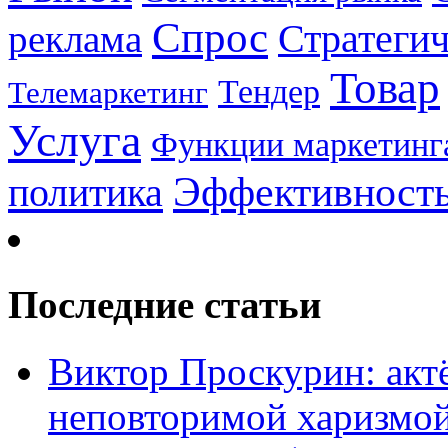
Спрос
Стратеги
реклама
Товар
Тендер
Телемаркетинг
Услуга
Функции маркетинг
Эффективност
политика
Последние статьи
Виктор Проскурин: актё
неповторимой харизмо