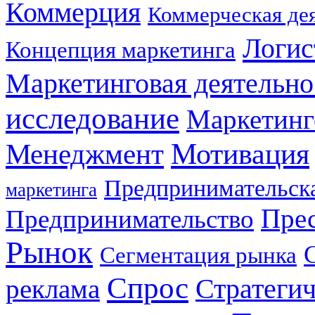
Коммерция
Коммерческая де
Логис
Концепция маркетинга
Маркетинговая деятельно
исследование
Маркетинг
Мотивация
Менеджмент
Предпринимательска
маркетинга
Прес
Предпринимательство
Рынок
Сегментация рынка
Спрос
Стратеги
реклама