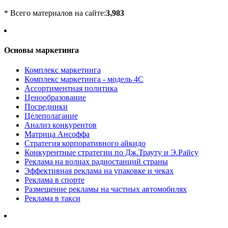
* Всего материалов на сайте:
3,983
Основы маркетинга
Комплекс маркетинга
Комплекс маркетинга - модель 4С
Ассортиментная политика
Ценообразование
Посредники
Целеполагание
Анализ конкурентов
Матрица Ансоффа
Стратегия корпоративного айкидо
Конкурентные стратегии по Дж.Трауту и Э.Райсу
Реклама на волнах радиостанций страны
Эффективная реклама на упаковке и чеках
Реклама в спорте
Размещение рекламы на частных автомобилях
Реклама в такси