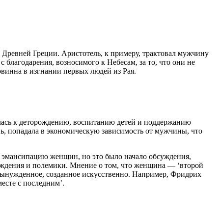
 Древней Греции. Аристотель, к примеру, трактовал мужчину
 благодарения, возносимого к Небесам, за то, что они не
овинна в изгнании первых людей из Рая.
ась к деторождению, воспитанию детей и поддержанию
нь, попадала в экономическую зависимость от мужчины, что
и эмансипацию женщин, но это было начало обсуждения,
суждения и полемики. Мнение о том, что женщина — ‘второй
 вынужденное, созданное искусственно. Например, Фридрих
есте с последним’.