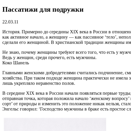
Пассатижи для подружки
22.03.11
История. Примерно до середины XIX века в России в отношени
как активное начало, а женщину — как пассивное ‘тело’, непо
сделали его женщиной. В христианской традиции женщины имено
Не знаю, почему женщины требуют всего того, что есть у мужч
Ведь у женщин, среди прочего, есть мужчины.
Коко Шанель
Главными женскими добродетелями считались подчинение, сми
хозяйства. При таком подходе женщина практически не имела 
лишь укрепляло неравенство полов.
В середине XIX века в России начали появляться первые труд
отправная точка, которая положила начало ‘женскому вопросу’
сорт’ от природы и изменить это положение никак нельзя, ст
Энгельс говорил: ‘Господство мужчины в браке есть простое сл