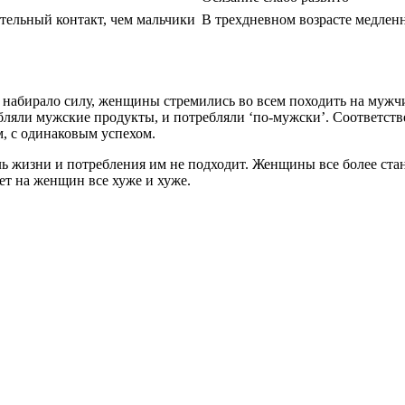
тельный контакт, чем мальчики
В трехдневном возрасте медлен
 набирало силу, женщины стремились во всем походить на мужч
ребляли мужские продукты, и потребляли ‘по-мужски’. Соответс
м, с одинаковым успехом.
ь жизни и потребления им не подходит. Женщины все более стан
т на женщин все хуже и хуже.