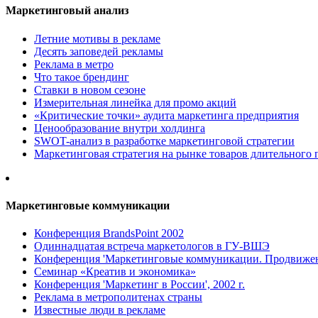
Маркетинговый анализ
Летние мотивы в рекламе
Десять заповедей рекламы
Реклама в метро
Что такое брендинг
Ставки в новом сезоне
Измерительная линейка для промо акций
«Критические точки» аудита маркетинга предприятия
Ценообразование внутри холдинга
SWOT-анализ в разработке маркетинговой стратегии
Маркетинговая стратегия на рынке товаров длительного 
Маркетинговые коммуникации
Конференция BrandsPoint 2002
Одиннадцатая встреча маркетологов в ГУ-ВШЭ
Конференция 'Маркетинговые коммуникации. Продвижени
Семинар «Креатив и экономика»
Конференция 'Маркетинг в России', 2002 г.
Реклама в метрополитенах страны
Известные люди в рекламе