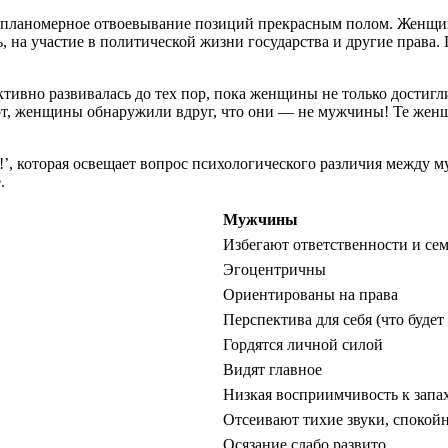
сь планомерное отвоевывание позиций прекрасным полом. Женщи
 на участие в политической жизни государства и другие права. 
ктивно развивалась до тех пор, пока женщины не только достигл
от, женщины обнаружили вдруг, что они — не мужчины! Те женщ
е!’, которая освещает вопрос психологического различия межд
.
Мужчины
Избегают ответственности и се
Эгоцентричны
Ориентированы на права
Перспектива для себя (что будет
Гордятся личной силой
Видят главное
Низкая восприимчивость к запа
Отсеивают тихие звуки, спокой
Осязание слабо развито