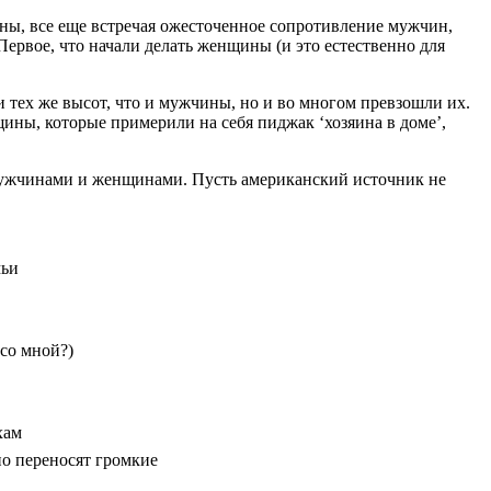
ны, все еще встречая ожесточенное сопротивление мужчин,
Первое, что начали делать женщины (и это естественно для
и тех же высот, что и мужчины, но и во многом превзошли их.
ины, которые примерили на себя пиджак ‘хозяина в доме’,
у мужчинами и женщинами. Пусть американский источник не
мьи
 со мной?)
хам
но переносят громкие