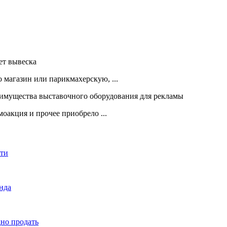
 магазин или парикмахерскую, ...
оакция и прочее приобрело ...
сти
енда
дно продать