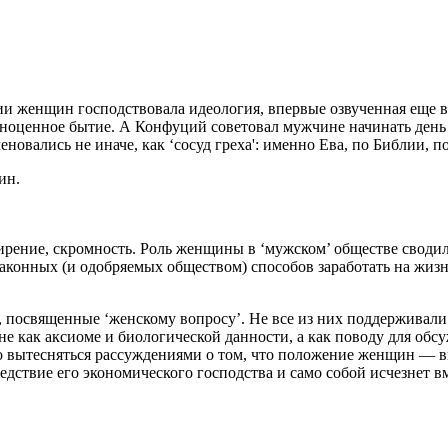
и женщин господствовала идеология, впервые озвученная еще в
лноценное бытие. А Конфуций советовал мужчине начинать день с
вались не иначе, как ‘сосуд греха': именно Ева, по Библии, п
ин.
рение, скромность.
Роль женщины в ‘мужском’ обществе сводил
законных (и одобряемых обществом) способов заработать на жиз
ы, посвященные ‘женскому вопросу’. Не все из них поддерживал
 не как аксиоме и биологической данности, а как поводу для об
ало вытесняться рассуждениями о том, что положение женщин —
едствие его экономического господства и само собой исчезнет вм