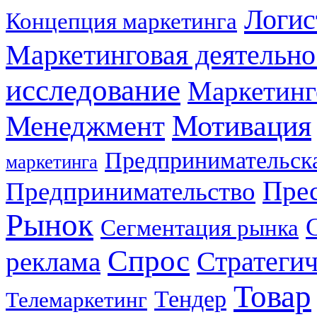
Логис
Концепция маркетинга
Маркетинговая деятельно
исследование
Маркетинг
Мотивация
Менеджмент
Предпринимательска
маркетинга
Прес
Предпринимательство
Рынок
Сегментация рынка
Спрос
Стратеги
реклама
Товар
Тендер
Телемаркетинг