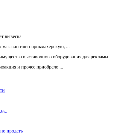
 магазин или парикмахерскую, ...
оакция и прочее приобрело ...
сти
енда
дно продать