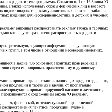
чи в радио- и телепрограммах. Согласно п. 1 ст. 16 Закона ‘О
ним, а также использовать образы физических лиц в возрасте
х видов товаров, то рекламу алкогольных напитков, табака и
чатных изданиях для несовершеннолетних, в детских и учебных
рекламе’ запрещает распространять рекламу табака и табачных
ражданского оружия разрешено распространять в радио- и
кстовую, зрительную, звуковую информацию, нарушающую
тных групп, в том числе в отношении несовершеннолетних.
щиеся в законе ‘Об основных гарантиях прав ребенка в
осящих вред его здоровью, нравственному и духовному
мации, пропаганды и агитации, наносящих вред его здоровью,
льной продукции и табачных изделий, от пропаганды
и видеопродукции, пропагандирующей насилие и жестокость,
перекликаются с содержанием закона ‘О рекламе’.
доровья, физической, интеллектуальной, нравственной,
 распространения печатной продукции, аудио- и
ния им возраста 16 лет.