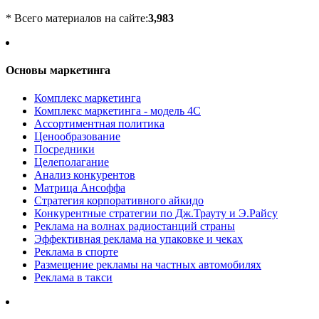
* Всего материалов на сайте:
3,983
Основы маркетинга
Комплекс маркетинга
Комплекс маркетинга - модель 4С
Ассортиментная политика
Ценообразование
Посредники
Целеполагание
Анализ конкурентов
Матрица Ансоффа
Стратегия корпоративного айкидо
Конкурентные стратегии по Дж.Трауту и Э.Райсу
Реклама на волнах радиостанций страны
Эффективная реклама на упаковке и чеках
Реклама в спорте
Размещение рекламы на частных автомобилях
Реклама в такси