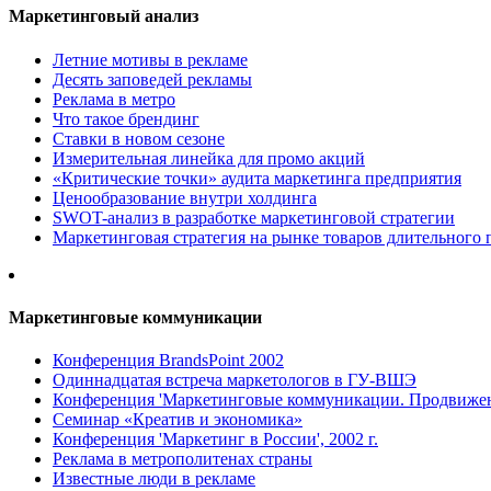
Маркетинговый анализ
Летние мотивы в рекламе
Десять заповедей рекламы
Реклама в метро
Что такое брендинг
Ставки в новом сезоне
Измерительная линейка для промо акций
«Критические точки» аудита маркетинга предприятия
Ценообразование внутри холдинга
SWOT-анализ в разработке маркетинговой стратегии
Маркетинговая стратегия на рынке товаров длительного 
Маркетинговые коммуникации
Конференция BrandsPoint 2002
Одиннадцатая встреча маркетологов в ГУ-ВШЭ
Конференция 'Маркетинговые коммуникации. Продвижени
Семинар «Креатив и экономика»
Конференция 'Маркетинг в России', 2002 г.
Реклама в метрополитенах страны
Известные люди в рекламе