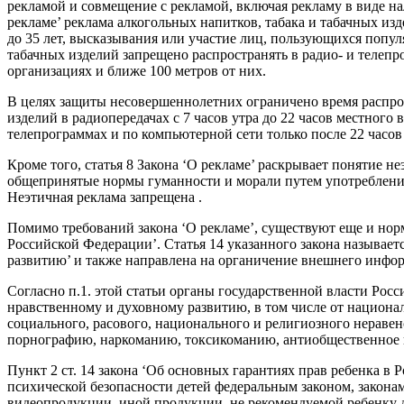
рекламой и совмещение с рекламой, включая рекламу в виде нал
рекламе’ реклама алкогольных напитков, табака и табачных из
до 35 лет, высказывания или участие лиц, пользующихся попул
табачных изделий запрещено распространять в радио- и телепр
организациях и ближе 100 метров от них.
В целях защиты несовершеннолетних ограничено время распрост
изделий в радиопередачах с 7 часов утра до 22 часов местного 
телепрограммах и по компьютерной сети только после 22 часов
Кроме того, статья 8 Закона ‘О рекламе’ раскрывает понятие 
общепринятые нормы гуманности и морали путем употребления
Неэтичная реклама запрещена .
Помимо требований закона ‘О рекламе’, существуют еще и нор
Российской Федерации’. Статья 14 указанного закона называет
развитию’ и также направлена на органичение внешнего инфо
Согласно п.1. этой статьи органы государственной власти Ро
нравственному и духовному развитию, в том числе от национа
социального, расового, национального и религиозного неравен
порнографию, наркоманию, токсикоманию, антиобщественное по
Пункт 2 ст. 14 закона ‘Об основных гарантиях прав ребенка в 
психической безопасности детей федеральным законом, закона
видеопродукции, иной продукции, не рекомендуемой ребенку дл