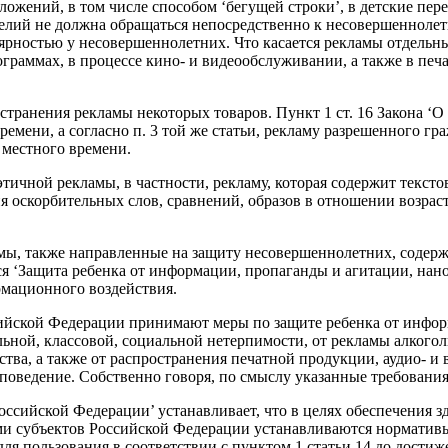
ожений, в том числе способом ‘бегущей строки’, в детские переда
делий не должна обращаться непосредственно к несовершеннолет
ярностью у несовершеннолетних. Что касается рекламы отдельны
ограммах, в процессе кино- и видеообслуживании, а также в пе
ранения рекламы некоторых товаров. Пункт 1 ст. 16 Закона ‘О 
времени, а согласно п. 3 той же статьи, рекламу разрешенного г
 местного времени.
неэтичной рекламы, в частности, рекламу, которая содержит те
 оскорбительных слов, сравнений, образов в отношении возрас
мы, также направленные на защиту несовершеннолетних, содержа
ся ‘Защита ребенка от информации, пропаганды и агитации, нан
рмационного воздействия.
ссийской Федерации принимают меры по защите ребенка от инфор
льной, классовой, социальной нетерпимости, от рекламы алкого
ства, а также от распространения печатной продукции, аудио- 
ведение. Собственно говоря, по смыслу указанные требования 
Российской Федерации’ устанавливает, что в целях обеспечения з
ми субъектов Российской Федерации устанавливаются нормативы
я пользования в соответствии с пунктом 1 статьи 14 до достиже