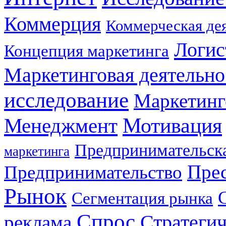
Коммерция
Коммерческая де
Логис
Концепция маркетинга
Маркетинговая деятельно
исследование
Маркетинг
Мотивация
Менеджмент
Предпринимательска
маркетинга
Прес
Предпринимательство
Рынок
Сегментация рынка
Спрос
Стратеги
реклама