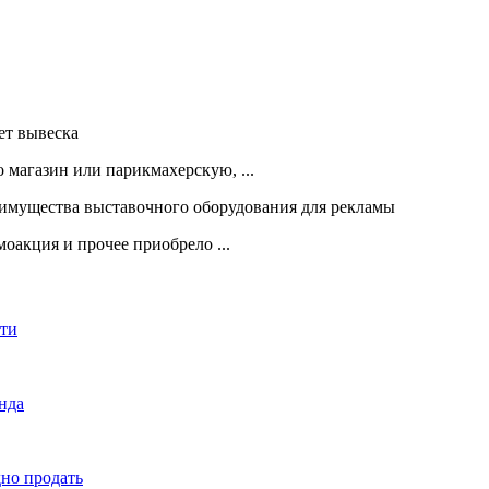
 магазин или парикмахерскую, ...
оакция и прочее приобрело ...
сти
енда
дно продать