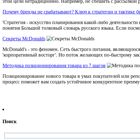
этой цели нетрадиционно. Например, не спешить с рассылкой ре
Почему бренды не срабатывают? Ключ к стратегии и тактике б
'Стратегия - искусство планирования какой-либо деятельности 
понятия Большой толковый словарь русского языка. Если посмот
Секреты McDonalds
McDonald's - это феномен. Сеть быстрого питания, являющуюс
'корпоративный восторг'. Но поток желающих по-быстрому закин
Методика позиционирования товара из 7 шагов
Позиционирование нового товара в умах покупателей или реп
процесс поможет вам создать устойчивое конкурентное преиму
Поиск