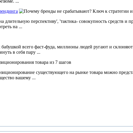
зюме. ...
рендинга
на длительную перспективу', 'тактика- совокупность средств и п
реть на ...
я бабушкой всего фаст-фуда, миллионы людей ругают и склоняют
уть в себя пару ...
озиционирование существующего на рынке товара можно представ
щество вашему ...