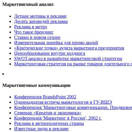
Маркетинговый анализ
Летние мотивы в рекламе
Десять заповедей рекламы
Реклама в метро
Что такое брендинг
Ставки в новом сезоне
Измерительная линейка для промо акций
«Критические точки» аудита маркетинга предприятия
Ценообразование внутри холдинга
SWOT-анализ в разработке маркетинговой стратегии
Маркетинговая стратегия на рынке товаров длительного 
Маркетинговые коммуникации
Конференция BrandsPoint 2002
Одиннадцатая встреча маркетологов в ГУ-ВШЭ
Конференция 'Маркетинговые коммуникации. Продвижени
Семинар «Креатив и экономика»
Конференция 'Маркетинг в России', 2002 г.
Реклама в метрополитенах страны
Известные люди в рекламе