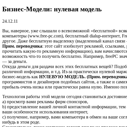
Бизнес-Модели: нулевая модель
24.12.11
Вы, наверное, уже слышали о всевозможной «бесплатной» всяко
компьютеры (www.free-pc.com), бесплатный dialup-интернет, Fr
другое. Даже бесплатную выделенку (выделенный канал связи 
Прим.
переводчика
: этот сайт изобилует рекламой, ссылками,
прочитать какую-то рекламную информацию), вам начисляются о
возможность что-то получить бесплатно. Например, freePC зн
— за деньги.
Откуда деньги для раздачи всех этих бесплатных вещей? Подо
различной информации, и т.д. Из-за практически нулевой мар
бизнес-модель как
НУЛЕВУЮ МОДЕЛЬ. (Прим. переводчик
программистов и дизайнеров подобных сайтов, а также и самих 
прибыль очень низка или практически равна нулю. Именно поэ
Технология работы этой модели сегодня становиться достояние
а) просмотр вами рекламы фирм спонсоров,
b) предоставление вашей личной контактной информации, тем 
ваши особенности использования интернет,
с) получение, например, вами компьютера в обмен на ваше сог
нибудь в этом роде.