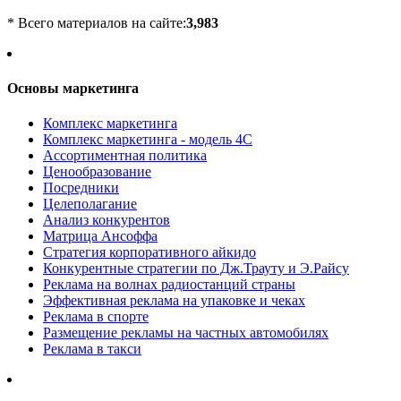
* Всего материалов на сайте:
3,983
Основы маркетинга
Комплекс маркетинга
Комплекс маркетинга - модель 4С
Ассортиментная политика
Ценообразование
Посредники
Целеполагание
Анализ конкурентов
Матрица Ансоффа
Стратегия корпоративного айкидо
Конкурентные стратегии по Дж.Трауту и Э.Райсу
Реклама на волнах радиостанций страны
Эффективная реклама на упаковке и чеках
Реклама в спорте
Размещение рекламы на частных автомобилях
Реклама в такси