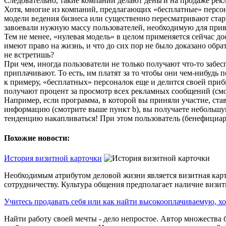
Следовательно, такие компании делают деньги на продаже рек
Хотя, многие из компаний, предлагающих «бесплатные» персона
модели ведения бизнеса или существенно пересматривают стары
завоевали нужную массу пользователей, необходимую для при
Тем не менее, «нулевая модель» в целом применяется сейчас 
имеют право на жизнь, и что до сих пор не было доказано обрат
не встретишь?
При чем, иногда пользователи не только получают что-то забесп
приплачивают. То есть, им платят за то чтобы они чем-нибудь 
к примеру, «бесплатных» персоналок еще и делится своей приб
получают процент за просмотр всех рекламных сообщений (смот
Например, если программа, в которой вы приняли участие, ст
информацию (смотрите выше пункт b), вы получаете небольшую д
тенденцию накапливаться! При этом пользователь (бенефициар
Похожие новости:
История визитной карточки
Необходимым атрибутом деловой жизни является визитная карто
сотрудничеству. Культура общения предполагает наличие визитн
Учитесь продавать себя или как найти высокооплачиваемую, х
Найти работу своей мечты - дело непростое. Автор множества