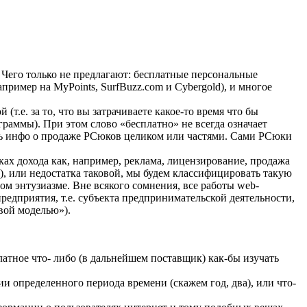
 Чего только не предлагают: бесплатные персональные
пример на MyPoints, SurfBuzz.com и Cybergold), и многое
т.е. за то, что вы затрачиваете какое-то время что бы
раммы). При этом слово «бесплатно» не всегда означает
тить инфо о продаже PСюков целиком или частями. Сами PCюки
ах дохода как, например, реклама, лицензирование, продажа
, или недостатка таковой, мы будем классифицировать такую
лом энтузиазме. Вне всякого сомнения, все работы web-
редприятия, т.е. субъекта предпринимательской деятельности,
вой моделью»).
тное что- либо (в дальнейшем поставщик) как-бы изучать
и определенного периода времени (скажем год, два), или что-