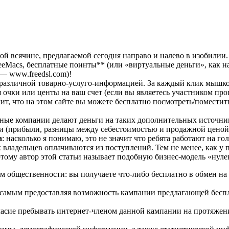
й всячине, предлагаемой сегодня направо и налево в изобилии.
eeMacs, бесплатные поинты** (или «виртуальные деньги», как на
— www.freedsl.com)!
 различной товарно-услуго-информацией. За каждый клик мышкой (
чки или центы на ваш счет (если вы являетесь участником прог
ачит, что на этом сайте вы можете бесплатно посмотреть/помес
бные компании делают деньги на таких дополнительных источник
жи (прибыли, разницы между себестоимостью и продажной ценой)
а
: насколько я понимаю, это не значит что ребята работают на го
владельцев оплачиваются из поступлений. Тем не менее, как у п
тому автор этой статьи называет подобную бизнес-модель «нуле
м общественности: вы получаете что-либо бесплатно в обмен на
самым предоставляя возможность кампании предлагающей беспла
ласие пребывать интернет-членом данной кампании на протяжени