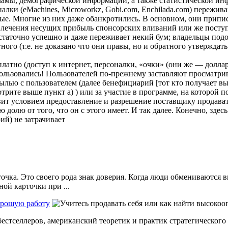
ламы, демографической информации, а также статистической ин
лки (eMachines, Microworkz, Gobi.com, Enchilada.com) пережив
е. Многие из них даже обанкротились. В основном, они приписы
влечения несущих прибыль спонсорских вливаний или же посту
достаточно успешно и даже переживает некий бум; владельцы по
ного (т.е. не доказано что они правы, но и обратного утверждать
латно (доступ к интернет, персоналки, «очки» (они же — доллары
пользовались! Пользователей по-прежнему заставляют просматрив
ылью с пользователем (далее бенефициарий [тот кто получает вы
рите выше пункт а) ) или за участие в программе, на которой п
авит условием предоставление и разрешение поставщику продава
олю от того, что он с этого имеет. И так далее. Конечно, здес
ий) не затрачивает
чка. Это своего рода знак доверия. Когда люди обмениваются в
ой карточки при ...
орошую работу
 бестселлеров, американский теоретик и практик стратегическо