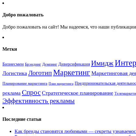
Добро пожаловать
Добро пожаловать на сайт! Мы надеемся, что наши публикации 
Метки
Интер
Имидж
Бизнесмен
Брэндинг
Диверсификация
Демпинг
Маркетинг
Логотип
Логистика
Маркетинговая де
Предпринимательская деятельнос
Планирование маркетинга
План маркетинга
Спрос
Стратегическое планирование
реклама
Телемаркет
Эффективность рекламы
Последние статьи
Как бренды становятся любимыми — секреты узнаваемо