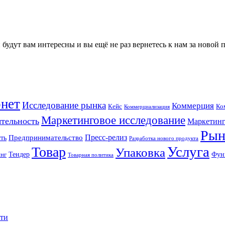
будут вам интересны и вы ещё не раз вернетесь к нам за новой
нет
Исследование рынка
Коммерция
Кейс
Ко
Коммерциализация
Маркетинговое исследование
ятельность
Маркетинг
Рын
Пресс-релиз
ть
Предпринимательство
Разработка нового продукта
Услуга
Товар
Упаковка
Тендер
Фун
инг
Товарная политика
сти